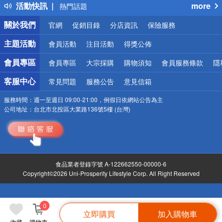
活動快訊
more
熱門話題
銀行優惠
關於我們
官網
促銷目錄
分店資訊
保險服務
偏遠地區配送
詐騙網頁！請小心！
主題活動
會員活動
注目活動
得獎公佈
會員專區
會員專區
大宗採購
購物須知
會員服務條款
隱
客服中心
常見問題
服務公告
意見信箱
服務時間：
週一至週日 09:00-21:00，例假日依網站公告為主
公司地址：
台北市北投區大業路136號5樓 (台灣)
食品業者登錄字號 A-122662550-00000-6
Copyright©2026 Uni-Prosperity Lifestyle Corp. All Right Reserved
0
立即購買
加入購物車
收藏
購物車