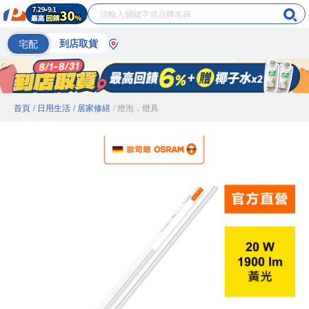
宅配
到店取貨
首頁
/ 日用生活
/ 居家修繕
/ 燈泡．燈具