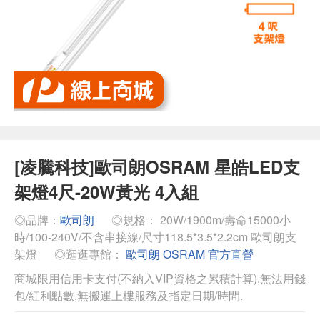
[凌騰科技]歐司朗OSRAM 星皓LED支
架燈4尺-20W黃光 4入組
◎品牌：
歐司朗
◎規格： 20W/1900m/壽命15000小
時/100-240V/不含串接線/尺寸118.5*3.5*2.2cm 歐司朗支
架燈
◎逛逛專館：
歐司朗 OSRAM 官方直營
商城限用信用卡支付(不納入VIP資格之累積計算),無法用錢
包/紅利點數,無搬運上樓服務及指定日期/時間.