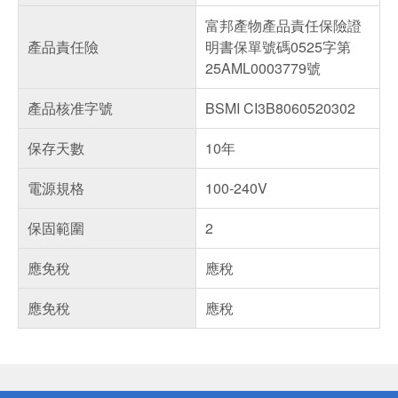
富邦產物產品責任保險證
產品責任險
明書保單號碼0525字第
25AML0003779號
產品核准字號
BSMI CI3B8060520302
保存天數
10年
電源規格
100-240V
保固範圍
2
應免稅
應稅
應免稅
應稅
偏遠地區配送
詐騙網頁！請小心！
得獎公告