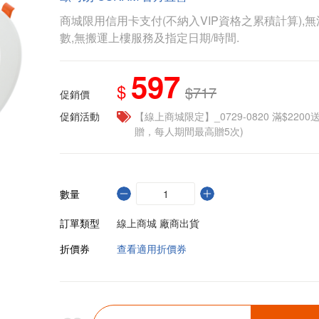
商城限用信用卡支付(不納入VIP資格之累積計算),無
數,無搬運上樓服務及指定日期/時間.
597
$
$717
促銷價
促銷活動
【線上商城限定】_0729-0820 滿$2200
贈，每人期間最高贈5次)
數量
訂單類型
線上商城 廠商出貨
折價券
查看適用折價券