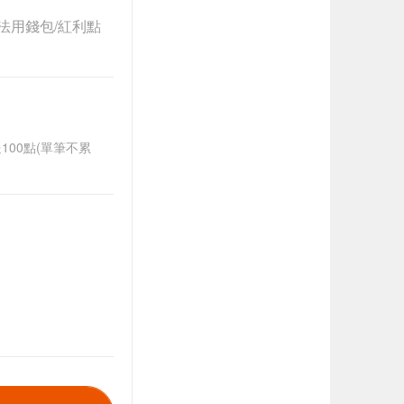
法用錢包/紅利點
送100點(單筆不累