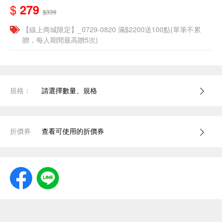
$
279
$339
【線上商城限定】_0729-0820 滿$2200送100點(單筆不累
贈，每人期間最高贈5次)
規格：
請選擇數量、規格
折價券
查看可使用的折價券