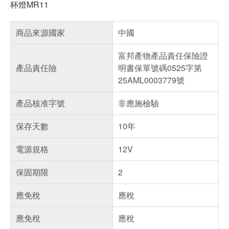
杯燈MR11
商品來源國家
中國
富邦產物產品責任保險證
產品責任險
明書保單號碼0525字第
25AML0003779號
產品核准字號
非應施檢驗
保存天數
10年
電源規格
12V
保固期限
2
應免稅
應稅
應免稅
應稅