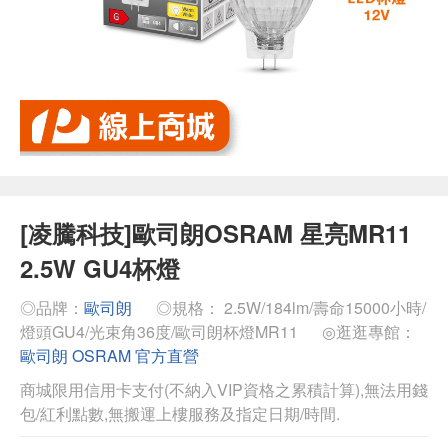
[凌騰科技]歐司朗OSRAM 星亮MR11
2.5W GU4杯燈
◎品牌：
歐司朗
◎規格： 2.5W/184lm/壽命15000小時/
燈頭GU4/光束角36度/歐司朗杯燈MR11
◎逛逛專館：
歐司朗 OSRAM 官方直營
商城限用信用卡支付(不納入VIP資格之累積計算),無法用錢
包/紅利點數,無搬運上樓服務及指定日期/時間.