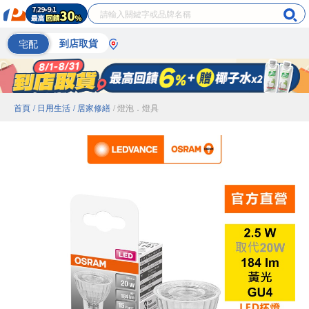
宅配
到店取貨
首頁
/ 日用生活
/ 居家修繕
/ 燈泡．燈具