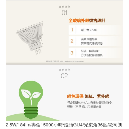
2.5W/184lm/壽命15000小時/燈頭GU4/光束角36度/歐司朗