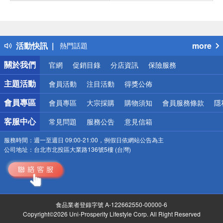
偏遠地區配送
詐騙網頁！請小心！
得獎公告
活動快訊
more
熱門話題
銀行優惠
關於我們
官網
促銷目錄
分店資訊
保險服務
偏遠地區配送
詐騙網頁！請小心！
主題活動
會員活動
注目活動
得獎公佈
會員專區
會員專區
大宗採購
購物須知
會員服務條款
隱
客服中心
常見問題
服務公告
意見信箱
服務時間：
週一至週日 09:00-21:00，例假日依網站公告為主
公司地址：
台北市北投區大業路136號5樓 (台灣)
食品業者登錄字號 A-122662550-00000-6
Copyright©2026 Uni-Prosperity Lifestyle Corp. All Right Reserved