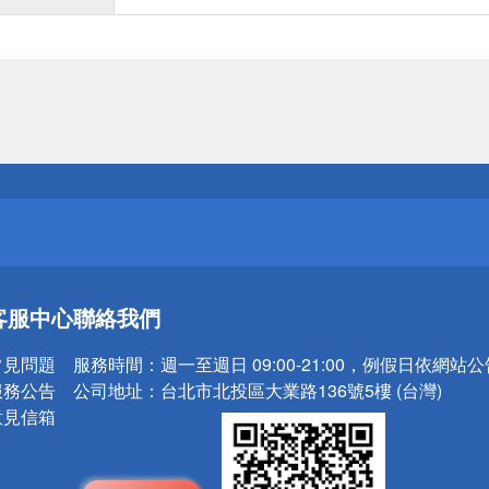
送
請小心！
送
客服中心
聯絡我們
請小心！
常見問題
服務時間：
週一至週日 09:00-21:00，例假日依網站
服務公告
公司地址：
台北市北投區大業路136號5樓 (台灣)
意見信箱