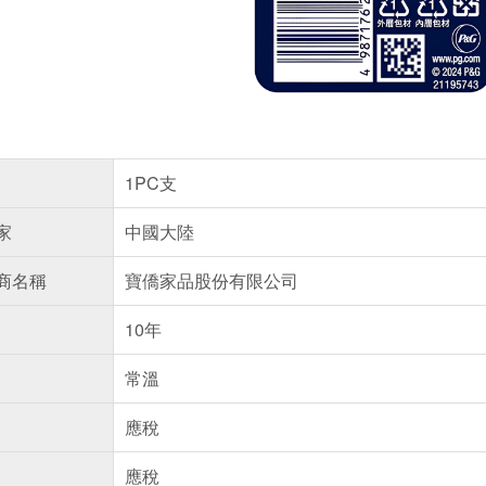
1PC支
家
中國大陸
商名稱
寶僑家品股份有限公司
10年
常溫
應稅
應稅