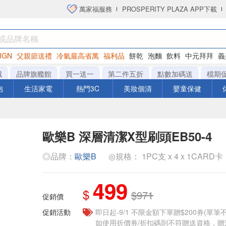
萬家福服務
PROSPERITY PLAZA APP下載
IGN
父親節送禮
冷氣最高省萬
福利品
餅乾
泡麵
飲料
中元拜拜
義
衛生紙
城
品牌旗艦館
買一送一
第二件五折
點數加碼送
檔期
泡
生活家電
熱門3C
美妝個清
嬰童保健
歐樂B 深層清潔X型刷頭EB50-4
◎品牌：
歐樂B
◎規格： 1PC支 x 4 x 1CARD卡
499
$
$971
促銷價
促銷活動
即日起-9/1 不限金額下單贈$200券(單
如使用折價券/折扣碼則不符贈送資格，