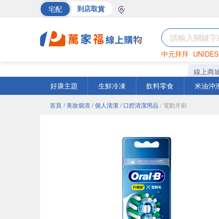
宅配
到店取貨
中元拜拜
UNIDES
海苔
巧克力
罐頭
線上商
好康主題
生鮮冷凍
飲料零食
米油沖
首頁
/ 美妝個清
/ 個人清潔
/ 口腔清潔用品
/ 電動牙刷