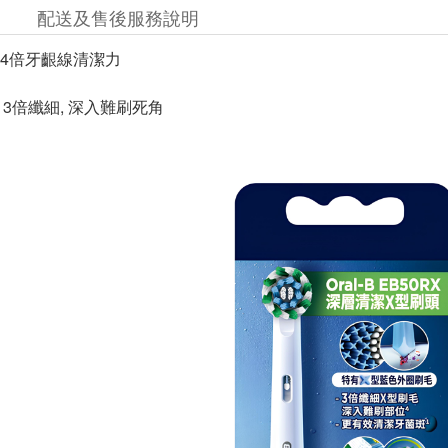
配送及售後服務說明
, 4倍牙齦線清潔力
 3倍纖細, 深入難刷死角