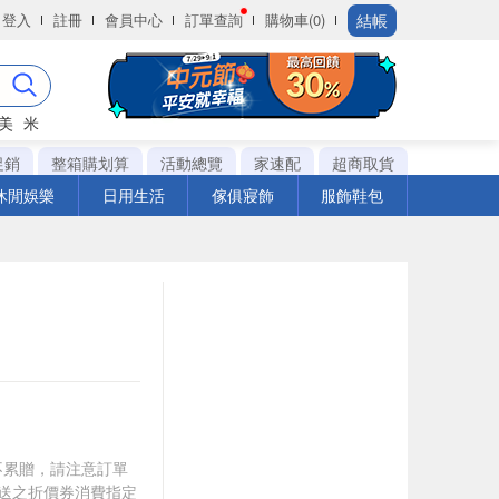
結帳
登入
註冊
會員中心
訂單查詢
購物車(0)
美
米
促銷
整箱購划算
活動總覽
家速配
超商取貨
休閒娛樂
日用生活
傢俱寢飾
服飾鞋包
筆不累贈，請注意訂單
贈送之折價券消費指定