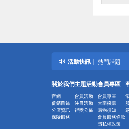
偏遠地區配
詐騙網頁！
得獎公告
活動快訊
熱門話題
銀行優惠
偏遠地區配
關於我們
主題活動
會員專區
詐騙網頁！
官網
會員活動
會員專區
促銷目錄
注目活動
大宗採購
分店資訊
得獎公佈
購物須知
保險服務
會員服務條款
隱私權政策