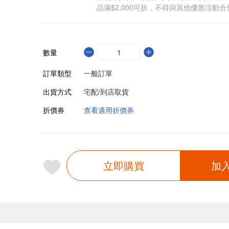
品滿$2,000可折，不得與其他優惠活動合
數量
訂單類型
一般訂單
出貨方式
宅配/到店取貨
折價券
查看適用折價券
立即購買
加