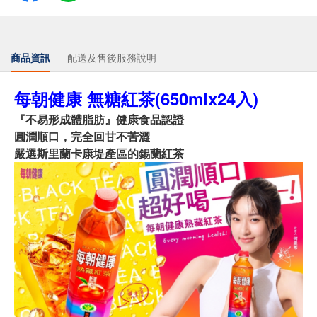
商品資訊
配送及售後服務說明
每朝健康 無糖紅茶(650mlx24入)
『不易形成體脂肪』健康食品認證
圓潤順口，完全回甘不苦澀
嚴選斯里蘭卡康堤產區的錫蘭紅茶