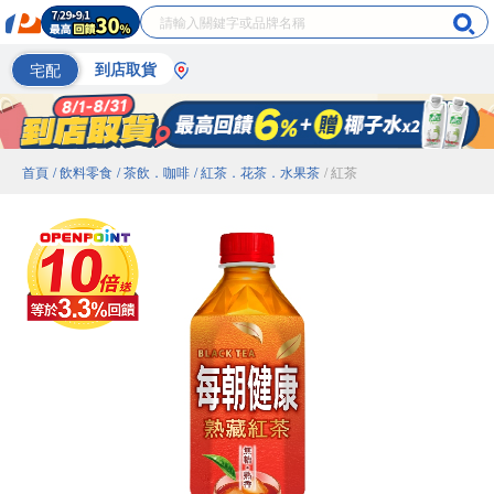
宅配
到店取貨
首頁
/ 飲料零食
/ 茶飲．咖啡
/ 紅茶．花茶．水果茶
/ 紅茶