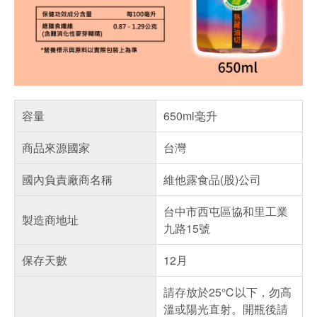
容量
650ml毫升
商品來源國家
台灣
國內負責廠商名稱
維他露食品(股)公司
台中市西屯區協和里工業
製造商地址
九路15號
保存天數
12月
請存放於25℃以下，勿高
溫或陽光直射。開瓶後請