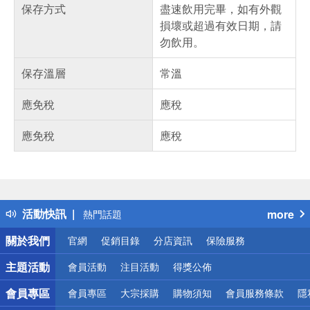
保存方式
盡速飲用完畢，如有外觀
損壞或超過有效日期，請
勿飲用。
保存溫層
常溫
應免稅
應稅
應免稅
應稅
偏遠地區配送
詐騙網頁！請小心！
得獎公告
活動快訊
more
熱門話題
銀行優惠
關於我們
官網
促銷目錄
分店資訊
保險服務
偏遠地區配送
詐騙網頁！請小心！
主題活動
會員活動
注目活動
得獎公佈
會員專區
會員專區
大宗採購
購物須知
會員服務條款
隱