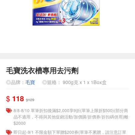
毛寶洗衣槽專用去污劑
◎品牌：
毛寶
◎規格： 900g克 x 1 x 1Box盒
$
118
$129
8/8-8/10 單筆折扣後滿$2,000享9折(單筆上限折$500)(部分商
品不適用，不得與其他促銷活動/加價購/折價券/折扣碼併用)離
$2000
即日起-9/1 不限金額下單贈$200券(單筆不累贈，請注意訂單