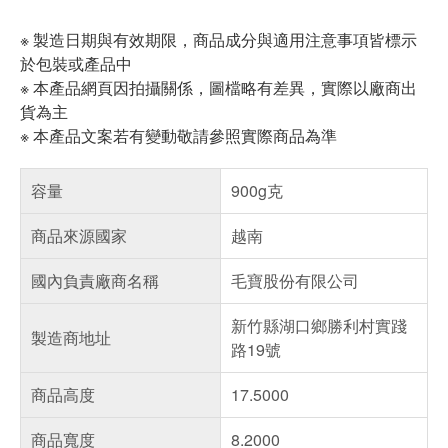
※ 製造日期與有效期限，商品成分與適用注意事項皆標示
於包裝或產品中
※ 本產品網頁因拍攝關係，圖檔略有差異，實際以廠商出
貨為主
※ 本產品文案若有變動敬請參照實際商品為準
容量
900g克
商品來源國家
越南
國內負責廠商名稱
毛寶股份有限公司
新竹縣湖口鄉勝利村實踐
製造商地址
路19號
商品高度
17.5000
商品寬度
8.2000