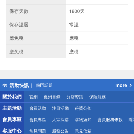
保存天數
1800天
保存溫層
常溫
應免稅
應稅
應免稅
應稅
偏遠地區配送
詐騙網頁！請小心！
得獎公告
活動快訊
more
熱門話題
銀行優惠
關於我們
官網
促銷目錄
分店資訊
保險服務
偏遠地區配送
詐騙網頁！請小心！
主題活動
會員活動
注目活動
得獎公佈
會員專區
會員專區
大宗採購
購物須知
會員服務條款
隱
客服中心
常見問題
服務公告
意見信箱