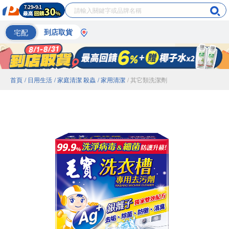
宅配
到店取貨
首頁
/ 日用生活
/ 家庭清潔 殺蟲
/ 家用清潔
/ 其它類洗潔劑