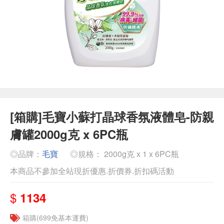
[箱購]毛寶小蘇打晶球香氛液體皂-防親
膚罐2000g克 x 6PC瓶
◎品牌：
毛寶
◎規格： 2000g克 x 1 x 6PC瓶
本商品不參加全站現折優惠.折價券.折扣碼活動
$
1134
箱購(699免基本運費)