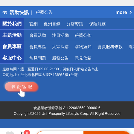
得獎公告
活動快訊
more
熱門話題
銀行優惠
關於我們
官網
促銷目錄
分店資訊
保險服務
偏遠地區配送
詐騙網頁！請小心！
主題活動
會員活動
注目活動
得獎公佈
會員專區
會員專區
大宗採購
購物須知
會員服務條款
隱
客服中心
常見問題
服務公告
意見信箱
服務時間：
週一至週日 09:00-21:00，例假日依網站公告為主
公司地址：
台北市北投區大業路136號5樓 (台灣)
食品業者登錄字號 A-122662550-00000-6
Copyright©2026 Uni-Prosperity Lifestyle Corp. All Right Reserved
0