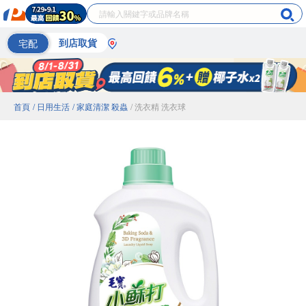
宅配
到店取貨
首頁
/ 日用生活
/ 家庭清潔 殺蟲
/ 洗衣精 洗衣球