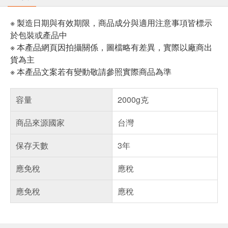
※ 製造日期與有效期限，商品成分與適用注意事項皆標示
於包裝或產品中
※ 本產品網頁因拍攝關係，圖檔略有差異，實際以廠商出
貨為主
※ 本產品文案若有變動敬請參照實際商品為準
容量
2000g克
商品來源國家
台灣
保存天數
3年
應免稅
應稅
應免稅
應稅
偏遠地區配送
詐騙網頁！請小心！