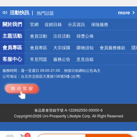
得獎公告
活動快訊
more
熱門話題
銀行優惠
關於我們
官網
促銷目錄
分店資訊
保險服務
偏遠地區配送
詐騙網頁！請小心！
主題活動
會員活動
注目活動
得獎公佈
會員專區
會員專區
大宗採購
購物須知
會員服務條款
隱
客服中心
常見問題
服務公告
意見信箱
服務時間：
週一至週日 09:00-21:00，例假日依網站公告為主
公司地址：
台北市北投區大業路136號5樓 (台灣)
食品業者登錄字號 A-122662550-00000-6
Copyright©2026 Uni-Prosperity Lifestyle Corp. All Right Reserved
0