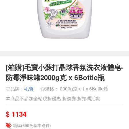
[箱購]毛寶小蘇打晶球香氛洗衣液體皂-
防霉淨味罐2000g克 x 6Bottle瓶
◎品牌：
毛寶
◎規格： 2000g克 x 1 x 6Bottle瓶
本商品不參加全站現折優惠.折價券.折扣碼活動
$
1134
箱購(699免基本運費)