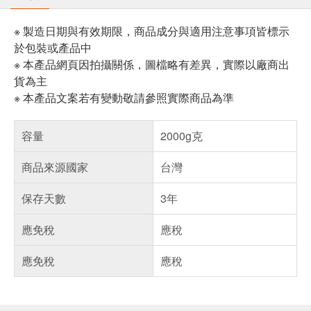
※ 製造日期與有效期限，商品成分與適用注意事項皆標示
於包裝或產品中
※ 本產品網頁因拍攝關係，圖檔略有差異，實際以廠商出
貨為主
※ 本產品文案若有變動敬請參照實際商品為準
容量
2000g克
商品來源國家
台灣
保存天數
3年
應免稅
應稅
應免稅
應稅
偏遠地區配送
詐騙網頁！請小心！