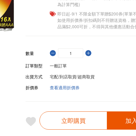
為計算門檻)
即日起-9/1 不限金額下單贈$200券(單
如使用折價券/折扣碼則不符贈送資格，
品滿$2,000可折，不得與其他優惠活動合
數量
訂單類型
一般訂單
出貨方式
宅配/到店取貨/超商取貨
折價券
查看適用折價券
立即購買
加