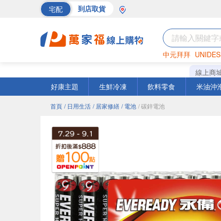
宅配
到店取貨
中元拜拜
UNIDES
海苔
巧克力
罐頭
線上商
好康主題
生鮮冷凍
飲料零食
米油沖
首頁
/ 日用生活
/ 居家修繕
/ 電池
/ 碳鋅電池