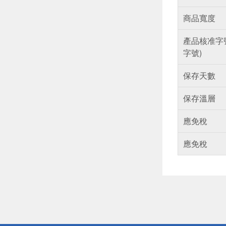
商品寬度
產品核准字
字號)
保存天數
保存溫層
應免稅
應免稅
偏遠地區配