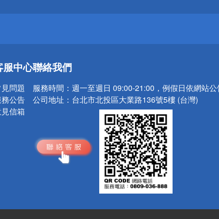
請小心！
送
客服中心
聯絡我們
請小心！
常見問題
服務時間：
週一至週日 09:00-21:00，例假日依網站
服務公告
公司地址：
台北市北投區大業路136號5樓 (台灣)
意見信箱