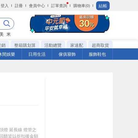
結帳
登入
註冊
會員中心
訂單查詢
購物車(0)
美
米
促銷
整箱購划算
活動總覽
家速配
超商取貨
休閒娛樂
日用生活
傢俱寢飾
服飾鞋包
吸頂燈 延長線 燈管之
贈，回饋皆以折扣後金額