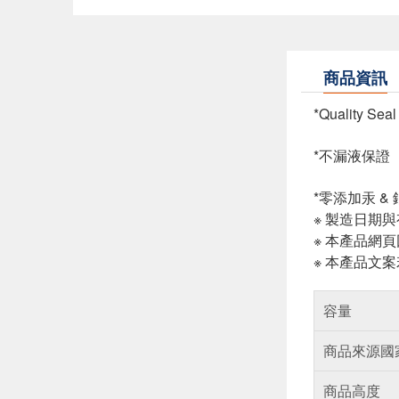
商品資訊
*Quality S
*不漏液保證
*零添加汞 & 
※ 製造日期
※ 本產品網
※ 本產品文
容量
商品來源國
商品高度