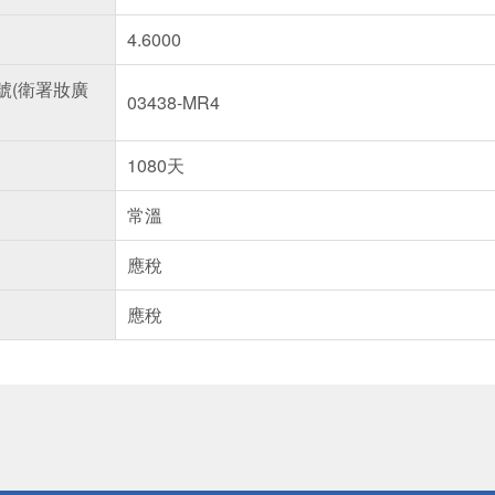
4.6000
號(衛署妝廣
03438-MR4
1080天
常溫
應稅
應稅
送