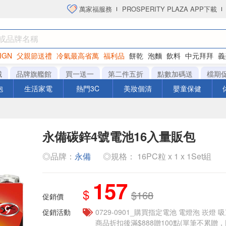
萬家福服務
PROSPERITY PLAZA APP下載
IGN
父親節送禮
冷氣最高省萬
福利品
餅乾
泡麵
飲料
中元拜拜
義
衛生紙
城
品牌旗艦館
買一送一
第二件五折
點數加碼送
檔期
泡
生活家電
熱門3C
美妝個清
嬰童保健
永備碳鋅4號電池16入量販包
◎品牌：
永備
◎規格： 16PC粒 x 1 x 1Set組
157
$
$168
促銷價
促銷活動
0729-0901_購買指定電池 電燈泡 崁燈 
商品折扣後滿$888贈100點(單筆不累