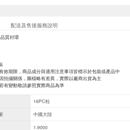
配送及售後服務說明
eal 品質封環
鎘
與有效期限，商品成分與適用注意事項皆標示於包裝或產品中
頁因拍攝關係，圖檔略有差異，實際以廠商出貨為主
案若有變動敬請參照實際商品為準
16PC粒
家
中國大陸
1.9000