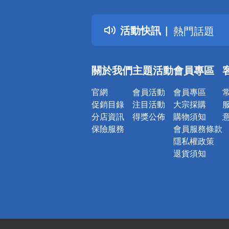
詐騙網頁！
得獎公告
活動快訊
熱門話題
銀行優惠
偏遠地區配
關於我們
主題活動
會員專區
詐騙網頁！
官網
會員活動
會員專區
促銷目錄
注目活動
大宗採購
分店資訊
得獎公佈
購物須知
保險服務
會員服務條款
隱私權政策
退貨須知