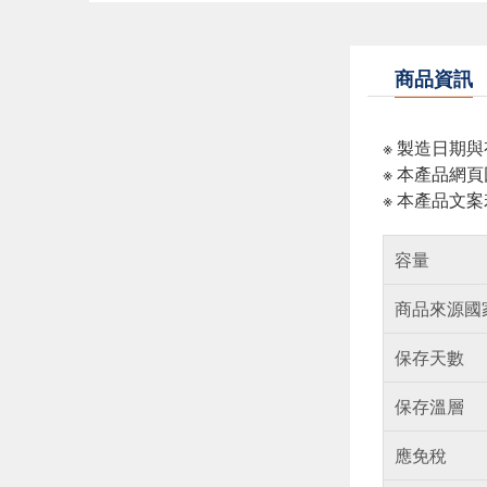
商品資訊
※ 製造日期
※ 本產品網
※ 本產品文
容量
商品來源國
保存天數
保存溫層
應免稅