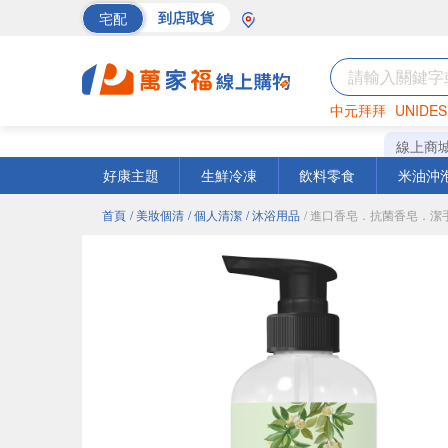
宅配
到店取貨
中元拜拜
UNIDES
海苔
巧克力
罐頭
線上商
好康主題
生鮮冷凍
飲料零食
米油沖
首頁
/ 美妝個清
/ 個人清潔
/ 沐浴用品
/ 進口香皂．抗菌香皂．潔