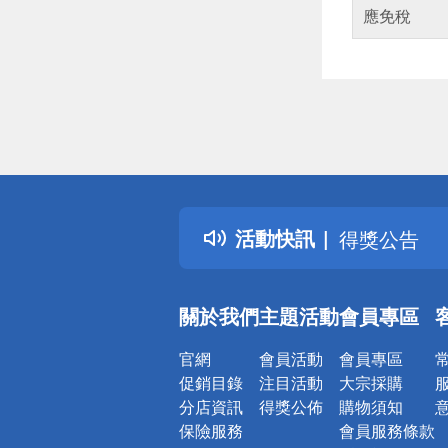
應免稅
偏遠地區配
詐騙網頁！
得獎公告
活動快訊
熱門話題
銀行優惠
偏遠地區配
關於我們
主題活動
會員專區
詐騙網頁！
官網
會員活動
會員專區
促銷目錄
注目活動
大宗採購
分店資訊
得獎公佈
購物須知
保險服務
會員服務條款