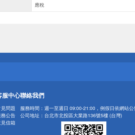
應稅
送
請小心！
送
客服中心
聯絡我們
請小心！
常見問題
服務時間：
週一至週日 09:00-21:00，例假日依網站
服務公告
公司地址：
台北市北投區大業路136號5樓 (台灣)
意見信箱