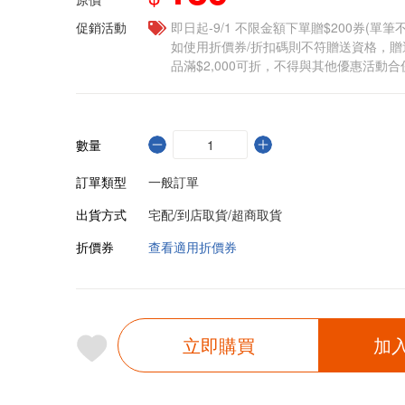
促銷活動
即日起-9/1 不限金額下單贈$200券(單
如使用折價券/折扣碼則不符贈送資格，
品滿$2,000可折，不得與其他優惠活動合
數量
訂單類型
一般訂單
出貨方式
宅配/到店取貨/超商取貨
折價券
查看適用折價券
立即購買
加