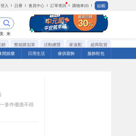
結帳
登入
註冊
會員中心
訂單查詢
購物車(0)
美
米
促銷
整箱購划算
活動總覽
家速配
超商取貨
休閒娛樂
日用生活
傢俱寢飾
服飾鞋包
瓶
送一多件優惠不得