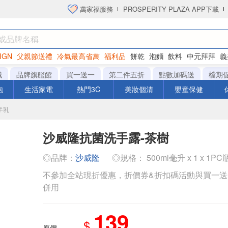
萬家福服務
PROSPERITY PLAZA APP下載
IGN
父親節送禮
冷氣最高省萬
福利品
餅乾
泡麵
飲料
中元拜拜
義
衛生紙
城
品牌旗艦館
買一送一
第二件五折
點數加碼送
檔期
泡
生活家電
熱門3C
美妝個清
嬰童保健
手乳
沙威隆抗菌洗手露-茶樹
◎品牌：
沙威隆
◎規格： 500ml毫升 x 1 x 1PC
不參加全站現折優惠，折價券&折扣碼活動與買一
併用
139
$
原價