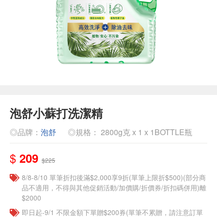
泡舒小蘇打洗潔精
◎品牌：
泡舒
◎規格： 2800g克 x 1 x 1BOTTLE瓶
$
209
$225
8/8-8/10 單筆折扣後滿$2,000享9折(單筆上限折$500)(部分商
品不適用，不得與其他促銷活動/加價購/折價券/折扣碼併用)離
$2000
即日起-9/1 不限金額下單贈$200券(單筆不累贈，請注意訂單