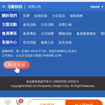
得獎公告
活動快訊
more
熱門話題
銀行優惠
關於我們
官網
促銷目錄
分店資訊
保險服務
偏遠地區配送
詐騙網頁！請小心！
主題活動
會員活動
注目活動
得獎公佈
會員專區
會員專區
大宗採購
購物須知
會員服務條款
隱
客服中心
常見問題
服務公告
意見信箱
服務時間：
週一至週日 09:00-21:00，例假日依網站公告為主
公司地址：
台北市北投區大業路136號5樓 (台灣)
食品業者登錄字號 A-122662550-00000-6
Copyright©2026 Uni-Prosperity Lifestyle Corp. All Right Reserved
0
立即購買
加入購物車