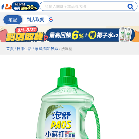
宅配
到店取貨
首頁
/ 日用生活
/ 家庭清潔 殺蟲
/ 洗碗精