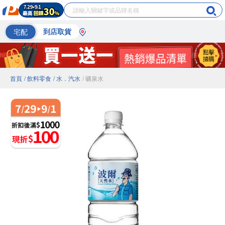
宅配
到店取貨
首頁
/ 飲料零食
/ 水．汽水
/ 礦泉水