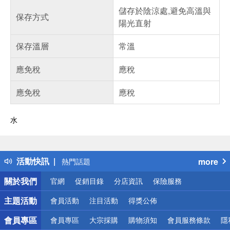
儲存於陰涼處,避免高溫與
保存方式
陽光直射
保存溫層
常溫
應免稅
應稅
應免稅
應稅
水
偏遠地區配送
詐騙網頁！請小心！
得獎公告
活動快訊
more
熱門話題
銀行優惠
關於我們
官網
促銷目錄
分店資訊
保險服務
偏遠地區配送
詐騙網頁！請小心！
主題活動
會員活動
注目活動
得獎公佈
會員專區
會員專區
大宗採購
購物須知
會員服務條款
隱