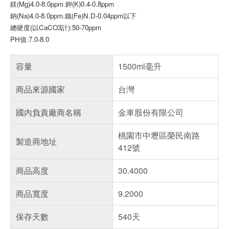
鎂(Mg)4.0-8.0ppm.鉀(K)0.4-0.8ppm
鈉(Na)4.0-8.0ppm.鐵(Fe)N.D-0.04ppm以下
總硬度(以CaCO3計):50-70ppm
PH值:7.0-8.0
容量
1500ml毫升
商品來源國家
台灣
國內負責廠商名稱
金車股份有限公司
桃園市中壢區榮民南路
製造商地址
412號
商品高度
30.4000
商品寬度
9.2000
保存天數
540天