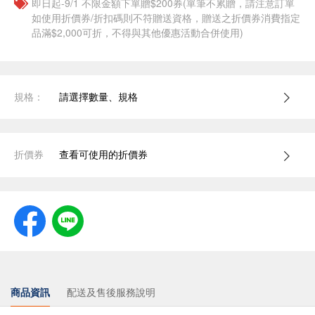
即日起-9/1 不限金額下單贈$200券(單筆不累贈，請注意訂單
如使用折價券/折扣碼則不符贈送資格，贈送之折價券消費指定
品滿$2,000可折，不得與其他優惠活動合併使用)
規格：
請選擇數量、規格
折價券
查看可使用的折價券
商品資訊
配送及售後服務說明