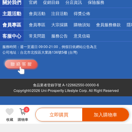
關於我們
官網
促銷目錄
分店資訊
保險服務
偏遠地區配送
詐騙網頁！請小心！
主題活動
會員活動
注目活動
得獎公佈
會員專區
會員專區
大宗採購
購物須知
會員服務條款
隱
客服中心
常見問題
服務公告
意見信箱
服務時間：
週一至週日 09:00-21:00，例假日依網站公告為主
公司地址：
台北市北投區大業路136號5樓 (台灣)
食品業者登錄字號 A-122662550-00000-6
Copyright©2026 Uni-Prosperity Lifestyle Corp. All Right Reserved
0
立即購買
加入購物車
收藏
購物車