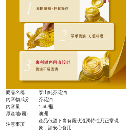
商品名稱
泰山純芥花油
內容物成分
芥花油
內容量
1.5L/瓶
原產地(國)
澳洲
產品低溫下會有霧狀混濁特性乃正常現
注意事項
象，請安心食用