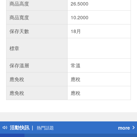
商品高度
26.5000
商品寬度
10.2000
保存天數
18月
標章
保存溫層
常溫
應免稅
應稅
應免稅
應稅
偏遠地區配送
詐騙網頁！請小心！
得獎公告
活動快訊
more
熱門話題
銀行優惠