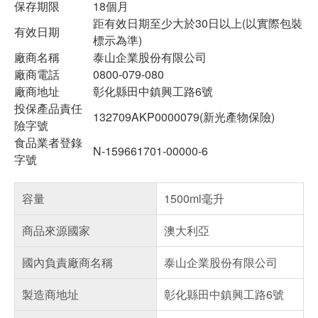
保存期限
18個月
距有效日期至少大於30日以上(以實際包裝
有效日期
標示為準)
廠商名稱
泰山企業股份有限公司
廠商電話
0800-079-080
廠商地址
彰化縣田中鎮興工路6號
投保產品責任
132709AKP0000079(新光產物保險)
險字號
食品業者登錄
N-159661701-00000-6
字號
容量
1500ml毫升
商品來源國家
澳大利亞
國內負責廠商名稱
泰山企業股份有限公司
製造商地址
彰化縣田中鎮興工路6號