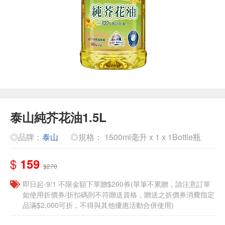
泰山純芥花油1.5L
◎品牌：
泰山
◎規格： 1500ml毫升 x 1 x 1Bottle瓶
$
159
$270
即日起-9/1 不限金額下單贈$200券(單筆不累贈，請注意訂單
如使用折價券/折扣碼則不符贈送資格，贈送之折價券消費指定
品滿$2,000可折，不得與其他優惠活動合併使用)