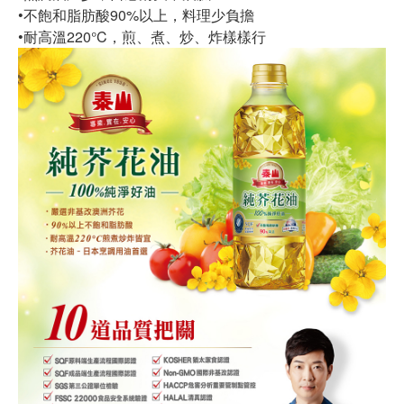
•不飽和脂肪酸90%以上，料理少負擔
•耐高溫220°C，煎、煮、炒、炸樣樣行