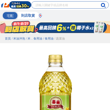
宅配
到店取貨
首頁
/ 米油沖泡
/ 米．食用油
/ 食用油
/ 蔬菜油