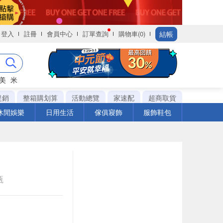
結帳
登入
註冊
會員中心
訂單查詢
購物車(0)
美
米
促銷
整箱購划算
活動總覽
家速配
超商取貨
休閒娛樂
日用生活
傢俱寢飾
服飾鞋包
瓶