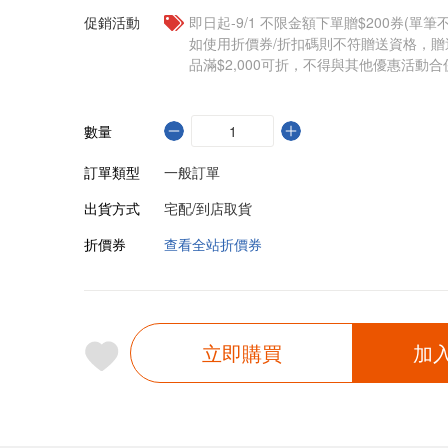
促銷活動
即日起-9/1 不限金額下單贈$200券(單
如使用折價券/折扣碼則不符贈送資格，
品滿$2,000可折，不得與其他優惠活動合
數量
訂單類型
一般訂單
出貨方式
宅配/到店取貨
折價券
查看全站折價券
立即購買
加