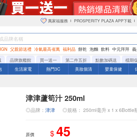
萬家福服務
PROSPERITY PLAZA APP下載
IGN
父親節送禮
冷氣最高省萬
福利品
餅乾
泡麵
飲料
中元拜拜
義
衛生紙
城
品牌旗艦館
買一送一
第二件五折
點數加碼送
檔期
泡
生活家電
熱門3C
美妝個清
嬰童保健
津津蘆筍汁 250ml
◎品牌：
津津
◎規格： 250ml毫升 x 1 x 6Bottle
45
$
原價