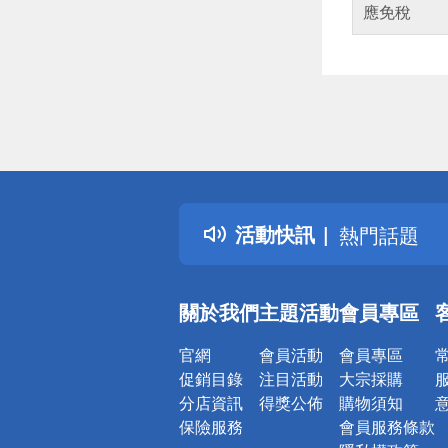
應免稅
偏遠地區配
詐騙網頁！
得獎公告
活動快訊
熱門話題
銀行優惠
偏遠地區配
關於我們
主題活動
會員專區
詐騙網頁！
官網
會員活動
會員專區
促銷目錄
注目活動
大宗採購
分店資訊
得獎公佈
購物須知
保險服務
會員服務條款