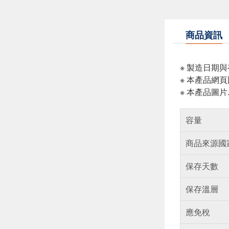
商品資訊
※ 製造日期
※ 本產品網
※ 本產品圖
容量
商品來源國
保存天數
保存溫層
應免稅