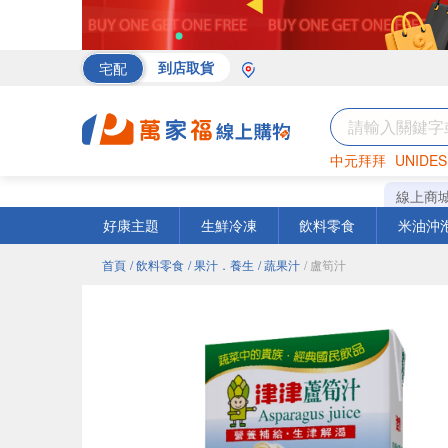
宅配
到店取貨
中元拜拜
UNIDES
海苔
巧克力
罐頭
線上商
好康主題
生鮮冷凍
飲料零食
米油沖
首頁
/ 飲料零食
/ 果汁．養生
/ 蔬果汁
/ 盧筍汁