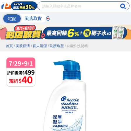
宅配
到店取貨
首頁
/ 美妝個清
/ 個人清潔
/ 洗護造型
/ 功能性洗髮精