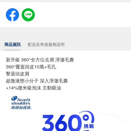
商品資訊
配送及售後服務說明
新升級 360°全方位去屑 淨澈毛囊
360°覆蓋頭皮10萬+毛孔
擊退頭皮屑
超微液態小分子 深入淨澈毛囊
+14%微米級泡沫 主動吸油