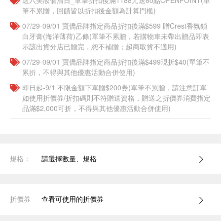
週六美妝個清日_單筆折扣後滿1188元送80點OPENPOINT(單
筆不累贈，回饋皆以折扣後金額為計算門檻)
07/29-09/01 寶僑品牌指定商品折扣後滿$599 贈Crest香氛鎖
白牙膏(海洋薄荷)乙條(單筆不累贈，若購物車未帶出贈品即表
示該出貨分店已贈完，恕不補贈；超商取貨不適用)
07/29-09/01 寶僑品牌指定商品折扣後滿$499現折$40(單筆不
累折，不得與其他優惠活動合併使用)
即日起-9/1 不限金額下單贈$200券(單筆不累贈，請注意訂單
如使用折價券/折扣碼則不符贈送資格，贈送之折價券消費指定
品滿$2,000可折，不得與其他優惠活動合併使用)
規格：
請選擇數量、規格
折價券
查看可使用的折價券