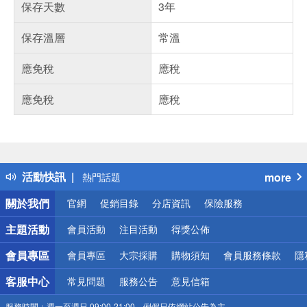
保存天數
3年
保存溫層
常溫
應免稅
應稅
應免稅
應稅
偏遠地區配送
詐騙網頁！請小心！
得獎公告
活動快訊
more
熱門話題
銀行優惠
關於我們
官網
促銷目錄
分店資訊
保險服務
偏遠地區配送
詐騙網頁！請小心！
主題活動
會員活動
注目活動
得獎公佈
會員專區
會員專區
大宗採購
購物須知
會員服務條款
隱
客服中心
常見問題
服務公告
意見信箱
服務時間：
週一至週日 09:00-21:00，例假日依網站公告為主