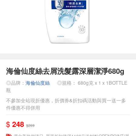
海倫仙度絲去屑洗髮露深層潔淨680g
◎品牌：
海倫仙度絲
◎規格： 680g克 x 1 x 1BOTTLE
瓶
不參加全站現折優惠，折價券&折扣碼活動與買一送一多
件優惠不得併用
$
248
$269