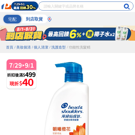
宅配
到店取貨
首頁
/ 美妝個清
/ 個人清潔
/ 洗護造型
/ 功能性洗髮精