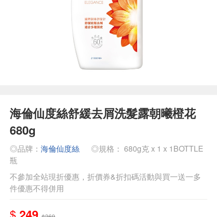
海倫仙度絲舒緩去屑洗髮露朝曦橙花
680g
◎品牌：
海倫仙度絲
◎規格： 680g克 x 1 x 1BOTTLE
瓶
不參加全站現折優惠，折價券&折扣碼活動與買一送一多
件優惠不得併用
$
249
$269