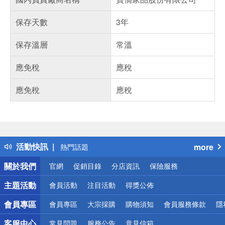
保存天數
3年
保存溫層
常溫
應免稅
應稅
應免稅
應稅
偏遠地區配送
詐騙網頁！請小心！
得獎公告
活動快訊
more
熱門話題
銀行優惠
關於我們
官網
促銷目錄
分店資訊
保險服務
偏遠地區配送
詐騙網頁！請小心！
主題活動
會員活動
注目活動
得獎公佈
會員專區
會員專區
大宗採購
購物須知
會員服務條款
隱
客服中心
常見問題
服務公告
意見信箱