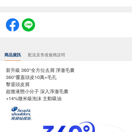
商品資訊
配送及售後服務說明
新升級 360°全方位去屑 淨澈毛囊
360°覆蓋頭皮10萬+毛孔
擊退頭皮屑
超微液態小分子 深入淨澈毛囊
+14%微米級泡沫 主動吸油