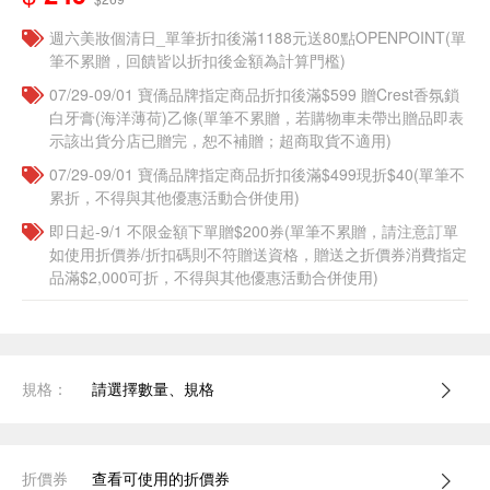
週六美妝個清日_單筆折扣後滿1188元送80點OPENPOINT(單
筆不累贈，回饋皆以折扣後金額為計算門檻)
07/29-09/01 寶僑品牌指定商品折扣後滿$599 贈Crest香氛鎖
白牙膏(海洋薄荷)乙條(單筆不累贈，若購物車未帶出贈品即表
示該出貨分店已贈完，恕不補贈；超商取貨不適用)
07/29-09/01 寶僑品牌指定商品折扣後滿$499現折$40(單筆不
累折，不得與其他優惠活動合併使用)
即日起-9/1 不限金額下單贈$200券(單筆不累贈，請注意訂單
如使用折價券/折扣碼則不符贈送資格，贈送之折價券消費指定
品滿$2,000可折，不得與其他優惠活動合併使用)
規格：
請選擇數量、規格
折價券
查看可使用的折價券