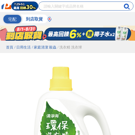
宅配
到店取貨
首頁
/ 日用生活
/ 家庭清潔 殺蟲
/ 洗衣精 洗衣球