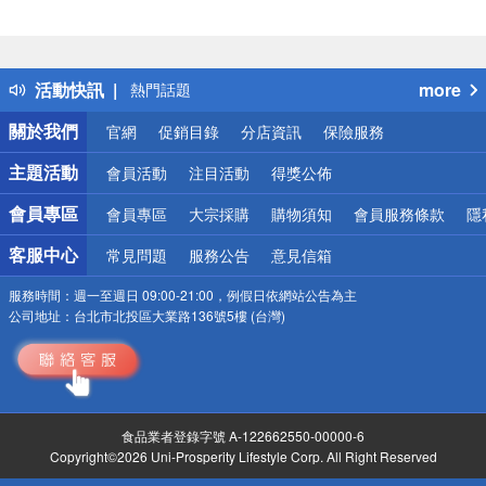
偏遠地區配送
詐騙網頁！請小心！
得獎公告
活動快訊
more
熱門話題
銀行優惠
關於我們
官網
促銷目錄
分店資訊
保險服務
偏遠地區配送
詐騙網頁！請小心！
主題活動
會員活動
注目活動
得獎公佈
會員專區
會員專區
大宗採購
購物須知
會員服務條款
隱
客服中心
常見問題
服務公告
意見信箱
服務時間：
週一至週日 09:00-21:00，例假日依網站公告為主
公司地址：
台北市北投區大業路136號5樓 (台灣)
食品業者登錄字號 A-122662550-00000-6
Copyright©2026 Uni-Prosperity Lifestyle Corp. All Right Reserved