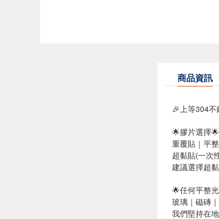
商品資訊
🎉上等30
🌟膠片選擇🌟
重覆貼｜平整
超黏貼(一次
建議選擇超黏
🌟任何平整
玻璃｜磁磚｜
我們堅持在地