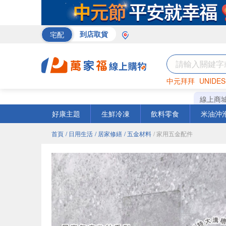
宅配
到店取貨
中元拜拜
UNIDES
米
巧克力
海苔
線上商
好康主題
生鮮冷凍
飲料零食
米油沖
首頁
/ 日用生活
/ 居家修繕
/ 五金材料
/ 家用五金配件