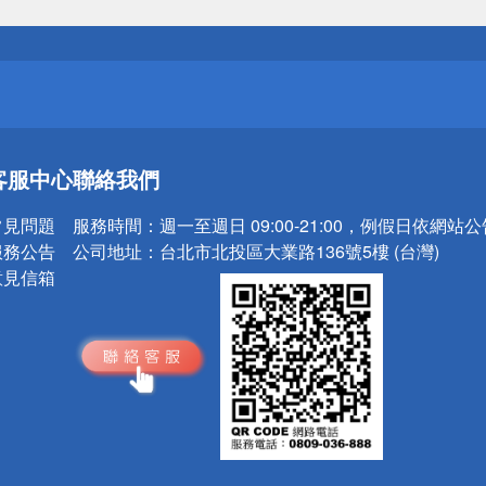
送
請小心！
送
客服中心
聯絡我們
請小心！
常見問題
服務時間：
週一至週日 09:00-21:00，例假日依網站
服務公告
公司地址：
台北市北投區大業路136號5樓 (台灣)
意見信箱