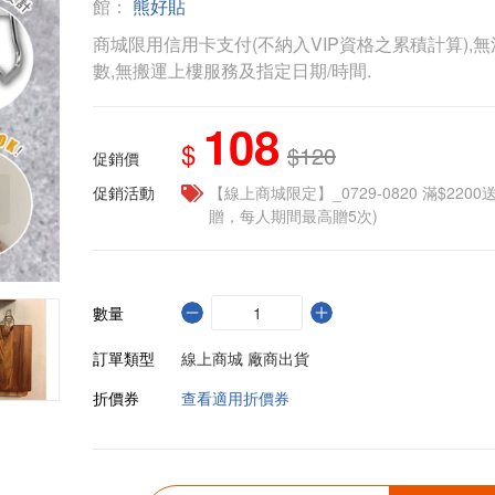
館：
熊好貼
商城限用信用卡支付(不納入VIP資格之累積計算),無
數,無搬運上樓服務及指定日期/時間.
108
$
$120
促銷價
促銷活動
【線上商城限定】_0729-0820 滿$2200
贈，每人期間最高贈5次)
數量
訂單類型
線上商城 廠商出貨
折價券
查看適用折價券