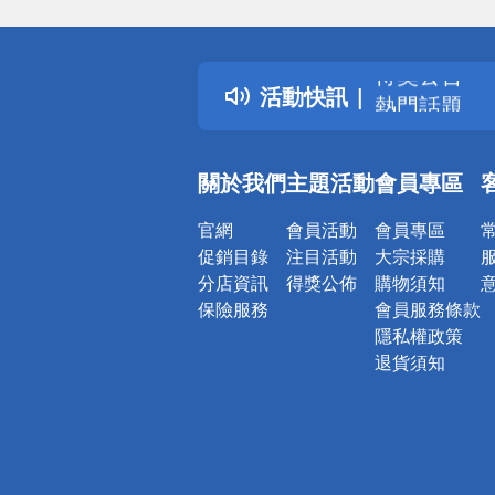
偏遠地區配
詐騙網頁！
得獎公告
活動快訊
熱門話題
銀行優惠
偏遠地區配
關於我們
主題活動
會員專區
詐騙網頁！
官網
會員活動
會員專區
促銷目錄
注目活動
大宗採購
分店資訊
得獎公佈
購物須知
保險服務
會員服務條款
隱私權政策
退貨須知