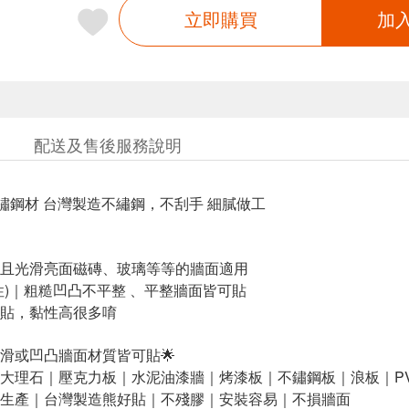
立即購買
加
配送及售後服務說明
4不鏽鋼材 台灣製造不繡鋼，不刮手 細膩做工
且光滑亮面磁磚、玻璃等等的牆面適用
性)｜粗糙凹凸不平整 、平整牆面皆可貼
貼，黏性高很多唷
光滑或凹凸牆面材質皆可貼🌟
大理石｜壓克力板｜水泥油漆牆｜烤漆板｜不鏽鋼板｜浪板｜P
生產｜台灣製造熊好貼｜不殘膠｜安裝容易｜不損牆面