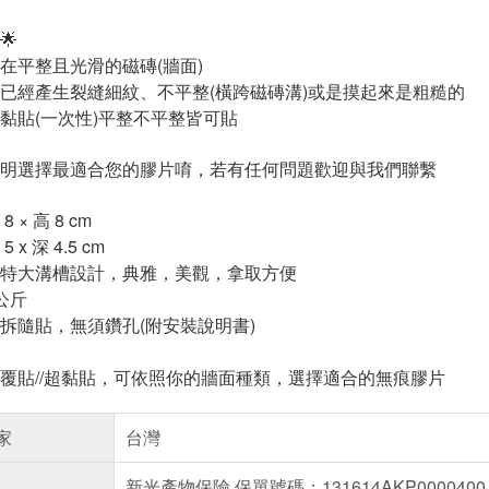
🌟
在平整且光滑的磁磚(牆面)
已經產生裂縫細紋、不平整(橫跨磁磚溝)或是摸起來是粗糙的
黏貼(一次性)平整不平整皆可貼
明選擇最適合您的膠片唷，若有任何問題歡迎與我們聯繫
× 高 8 cm
x 深 4.5 cm
特大溝槽設計，典雅，美觀，拿取方便
公斤
拆隨貼，無須鑽孔(附安裝說明書)
覆貼//超黏貼，可依照你的牆面種類，選擇適合的無痕膠片
家
台灣
新光產物保險 保單號碼：131614AKP0000400