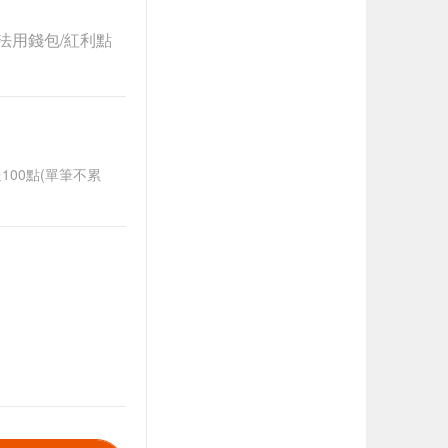
法用錢包/紅利點
送100點(單筆不累