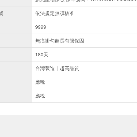
號
依法規定無須核准
9999
無痕掛勾超長有限保固
180天
台灣製造｜超高品質
應稅
應稅