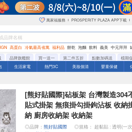
萬家福服務
PROSPERITY PLAZA APP下載
IGN
高蛋白
冷氣最高省萬
福利品
餅乾
泡麵
飲料
義美
中元拜拜
衛生紙
城
品牌旗艦館
買一送一
第二件五折
點數加碼送
檔期
泡
生活家電
熱門3C
美妝個清
嬰童保健
[熊好貼國際]砧板架 台灣製造304
貼式掛架 無痕掛勾掛鉤沾板 收納
納 廚房收納架 收納架
◎品牌：
熊好貼國際
◎規格： 超黏貼 : 透明(一