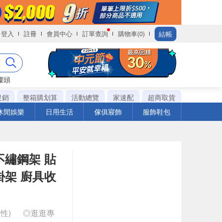
結帳
登入
註冊
會員中心
訂單查詢
購物車(0)
罐頭
促銷
整箱購划算
活動總覽
家速配
超商取貨
休閒娛樂
日用生活
傢俱寢飾
服飾鞋包
不繡鋼架 貼
掛架 廚具收
次性)
◎逛逛專