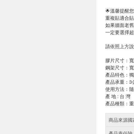
🌟溫馨提醒您
重複貼適合貼
如果牆面老舊
一定要選擇超
請依照上方說
膠片尺寸：寬 8 
鋼架尺寸：寬 5 
產品特色：獨
產品承重：3
使用方法：隨
產 地 : 台 灣
產品種類：重
商品來源國
產品責任險