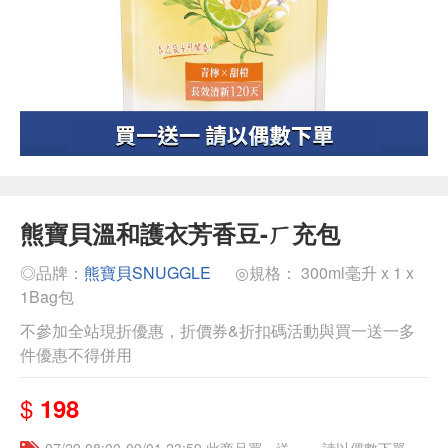
熊寶貝溫和護衣芳香豆-ㄏ充包
◎品牌：
熊寶貝SNUGGLE
◎規格： 300ml毫升 x 1 x
1Bag包
不參加全站現折優惠，折價券&折扣碼活動與買一送一多
件優惠不得併用
$
198