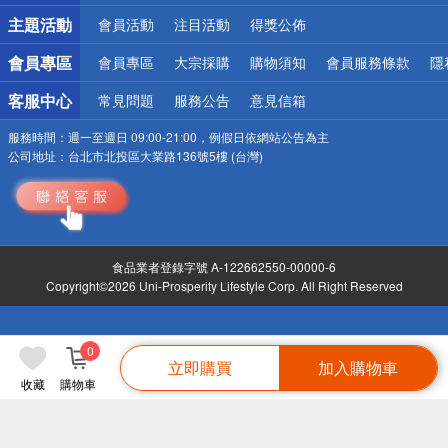
詐騙網頁！請小心！
主題活動
會員活動
注目活動
得獎公佈
會員專區
會員專區
大宗採購
購物須知
會員服務條款
隱
客服中心
常見問題
服務公告
意見信箱
服務時間：
週一至週日 09:00-21:00，例假日依網站公告為主
公司地址：
台北市北投區大業路136號5樓 (台灣)
食品業者登錄字號 A-122662550-00000-6
Copyright©2026 Uni-Prosperity Lifestyle Corp. All Right Reserved
0
立即購買
加入購物車
收藏
購物車