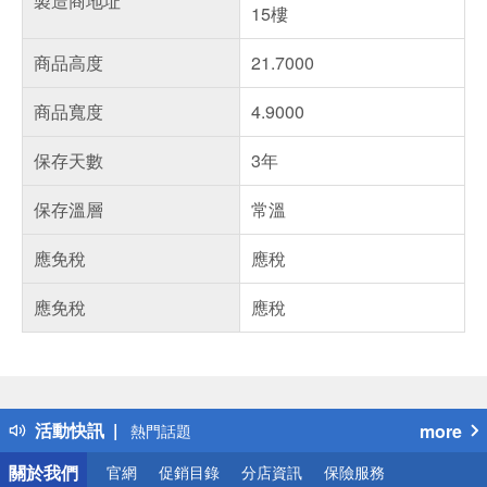
製造商地址
15樓
商品高度
21.7000
商品寬度
4.9000
保存天數
3年
保存溫層
常溫
應免稅
應稅
應免稅
應稅
偏遠地區配送
詐騙網頁！請小心！
得獎公告
活動快訊
more
熱門話題
銀行優惠
關於我們
官網
促銷目錄
分店資訊
保險服務
偏遠地區配送