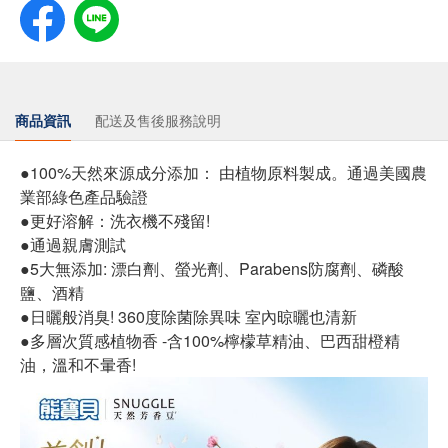
商品資訊
配送及售後服務說明
●100%天然來源成分添加： 由植物原料製成。通過美國農
業部綠色產品驗證
●更好溶解：洗衣機不殘留!
●通過親膚測試
●5大無添加: 漂白劑、螢光劑、Parabens防腐劑、磷酸
鹽、酒精
●日曬般消臭! 360度除菌除異味 室內晾曬也清新
●多層次質感植物香 -含100%檸檬草精油、巴西甜橙精
油，溫和不暈香!