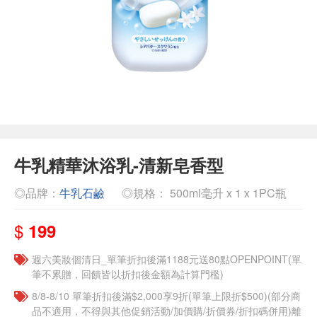
牛乳精華沐浴乳-清新皂香型
◎品牌：
牛乳石鹼
◎規格： 500ml毫升 x 1 x 1PC瓶
$
199
週六美妝個清日_單筆折扣後滿1188元送80點OPENPOINT(單
筆不累贈，回饋皆以折扣後金額為計算門檻)
8/8-8/10 單筆折扣後滿$2,000享9折(單筆上限折$500)(部分商
品不適用，不得與其他促銷活動/加價購/折價券/折扣碼併用)離