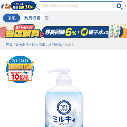
宅配
到店取貨
首頁
/ 美妝個清
/ 個人清潔
/ 沐浴用品
/ 沐浴乳