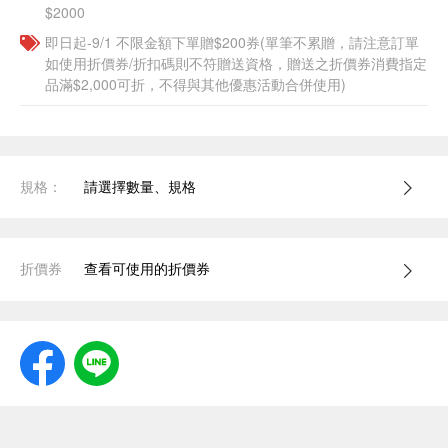
$2000
即日起-9/1 不限金額下單贈$200券(單筆不累贈，請注意訂單
如使用折價券/折扣碼則不符贈送資格，贈送之折價券消費指定
品滿$2,000可折，不得與其他優惠活動合併使用)
規格：
請選擇數量、規格
折價券
查看可使用的折價券