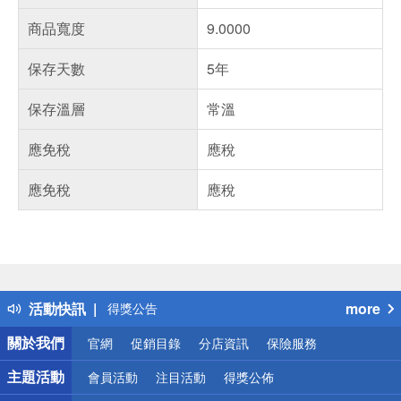
商品寬度
9.0000
保存天數
5年
保存溫層
常溫
應免稅
應稅
應免稅
應稅
偏遠地區配送
詐騙網頁！請小心！
得獎公告
活動快訊
more
熱門話題
銀行優惠
關於我們
官網
促銷目錄
分店資訊
保險服務
偏遠地區配送
詐騙網頁！請小心！
主題活動
會員活動
注目活動
得獎公佈