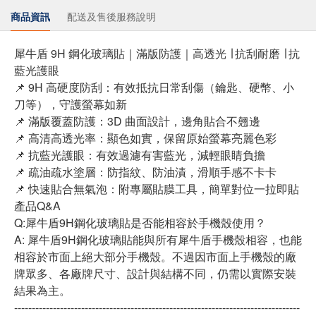
商品資訊
配送及售後服務說明
犀牛盾 9H 鋼化玻璃貼｜滿版防護｜高透光 ∣ 抗刮耐磨 ∣ 抗
藍光護眼
📌 9H 高硬度防刮：有效抵抗日常刮傷（鑰匙、硬幣、小
刀等），守護螢幕如新
📌 滿版覆蓋防護：3D 曲面設計，邊角貼合不翹邊
📌 高清高透光率：顯色如實，保留原始螢幕亮麗色彩
📌 抗藍光護眼：有效過濾有害藍光，減輕眼睛負擔
📌 疏油疏水塗層：防指紋、防油漬，滑順手感不卡卡
📌 快速貼合無氣泡：附專屬貼膜工具，簡單對位一拉即貼
產品Q&A
Q:犀牛盾9H鋼化玻璃貼是否能相容於手機殼使用？
A: 犀牛盾9H鋼化玻璃貼能與所有犀牛盾手機殼相容，也能
相容於市面上絕大部分手機殼。不過因市面上手機殼的廠
牌眾多、各廠牌尺寸、設計與結構不同，仍需以實際安裝
結果為主。
---------------------------------------------------------------------------------