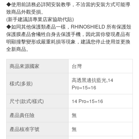
◆使用前請務必詳閱安裝教學，不洽當的安裝方式可能導
致商品外觀受損。
(新手建議請專業店家協助代貼)
◆如同其他保護類產品一樣，RHINOSHIELD 所有保護殼
保護膜產品會犧牲自身去保護手機，因此當你發現產品有
明顯撞擊變形或嚴重耗損等現象，建議您停止使用並更換
全新商品。
商品來源國家
台灣
高透黑邊抗藍光,14
樣式(多規)
Pro=15=16
尺寸(款式/樣式)
14 Pro=15=16
產品責任險
無
產品核准字號
無