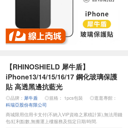
【RHINOSHIELD 犀牛盾】
iPhone13/14/15/16/17 鋼化玻璃保護
貼 高透黑邊抗藍光
◎品牌：
犀牛盾
◎規格： 1pcs包裝
◎逛逛專館：
科瑞亞股份有限公司
商城限用信用卡支付(不納入VIP資格之累積計算),無法用錢
包/紅利點數,無搬運上樓服務及指定日期/時間.