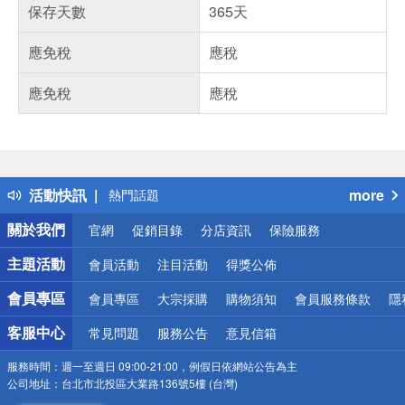
保存天數
365天
應免稅
應稅
應免稅
應稅
偏遠地區配送
詐騙網頁！請小心！
得獎公告
活動快訊
more
熱門話題
銀行優惠
關於我們
官網
促銷目錄
分店資訊
保險服務
偏遠地區配送
詐騙網頁！請小心！
主題活動
會員活動
注目活動
得獎公佈
會員專區
會員專區
大宗採購
購物須知
會員服務條款
隱
客服中心
常見問題
服務公告
意見信箱
服務時間：
週一至週日 09:00-21:00，例假日依網站公告為主
公司地址：
台北市北投區大業路136號5樓 (台灣)