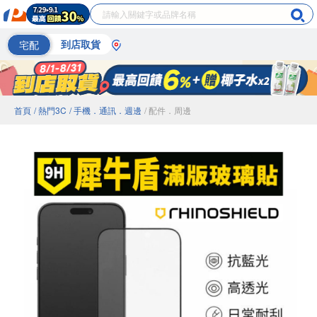
宅配
到店取貨
首頁
/ 熱門3C
/ 手機．通訊．週邊
/ 配件．周邊