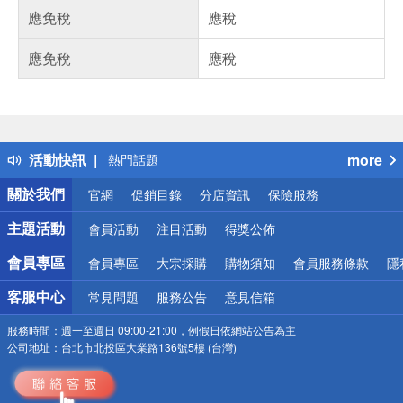
應免稅
應稅
應免稅
應稅
偏遠地區配送
詐騙網頁！請小心！
得獎公告
活動快訊
more
熱門話題
銀行優惠
關於我們
官網
促銷目錄
分店資訊
保險服務
偏遠地區配送
詐騙網頁！請小心！
主題活動
會員活動
注目活動
得獎公佈
會員專區
會員專區
大宗採購
購物須知
會員服務條款
隱
客服中心
常見問題
服務公告
意見信箱
服務時間：
週一至週日 09:00-21:00，例假日依網站公告為主
公司地址：
台北市北投區大業路136號5樓 (台灣)