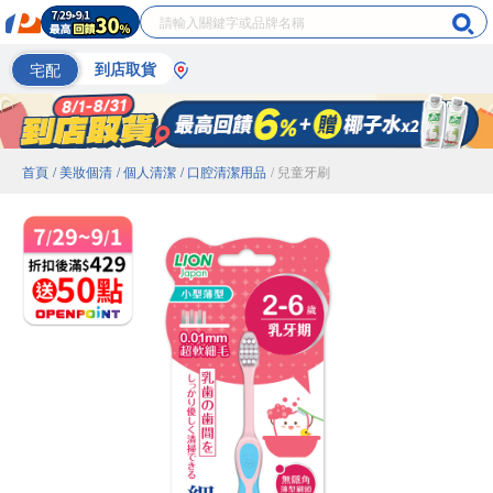
宅配
到店取貨
首頁
/ 美妝個清
/ 個人清潔
/ 口腔清潔用品
/ 兒童牙刷