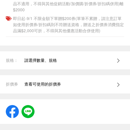
品不適用，不得與其他促銷活動/加價購/折價券/折扣碼併用)離
$2000
即日起-9/1 不限金額下單贈$200券(單筆不累贈，請注意訂單
如使用折價券/折扣碼則不符贈送資格，贈送之折價券消費指定
品滿$2,000可折，不得與其他優惠活動合併使用)
規格：
請選擇數量、規格
折價券
查看可使用的折價券