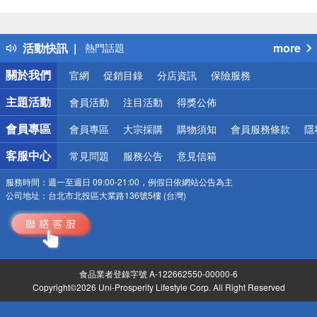
偏遠地區配送
詐騙網頁！請小心！
得獎公告
活動快訊
more
熱門話題
銀行優惠
關於我們
官網
促銷目錄
分店資訊
保險服務
偏遠地區配送
詐騙網頁！請小心！
主題活動
會員活動
注目活動
得獎公佈
會員專區
會員專區
大宗採購
購物須知
會員服務條款
隱
客服中心
常見問題
服務公告
意見信箱
服務時間：
週一至週日 09:00-21:00，例假日依網站公告為主
公司地址：
台北市北投區大業路136號5樓 (台灣)
食品業者登錄字號 A-122662550-00000-6
Copyright©2026 Uni-Prosperity Lifestyle Corp. All Right Reserved