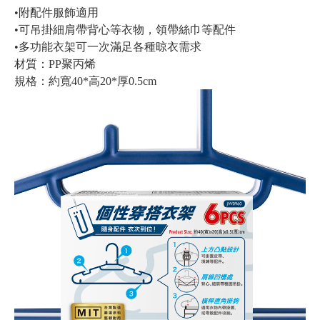
•附配件服飾適用
•可吊掛細肩帶背心等衣物，領帶絲巾等配件
•多功能衣架可一次滿足各種晾衣需求
材質：PP聚丙烯
規格：約寬40*高20*厚0.5cm