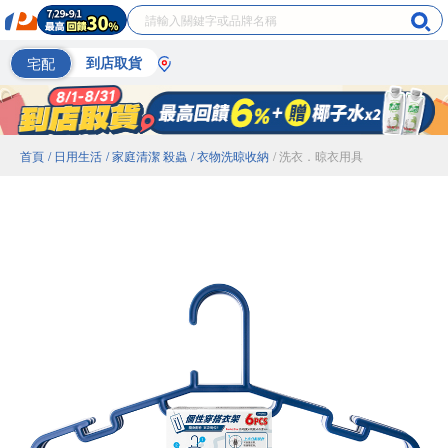
宅配
到店取貨
首頁
/ 日用生活
/ 家庭清潔 殺蟲
/ 衣物洗晾收納
/ 洗衣．晾衣用具