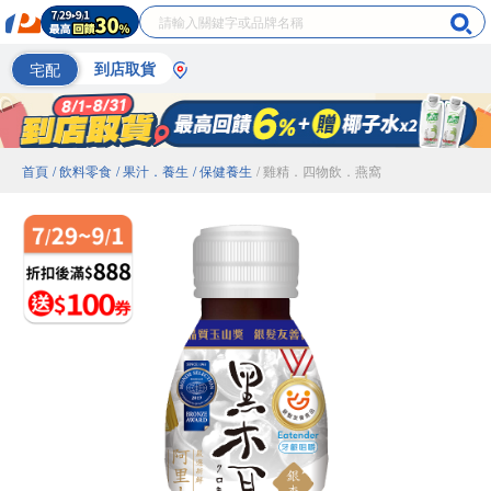
宅配
到店取貨
首頁
/ 飲料零食
/ 果汁．養生
/ 保健養生
/ 雞精．四物飲．燕窩