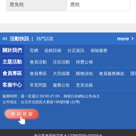
應免稅
應稅
偏遠地區配送
詐騙網頁！請小心！
得獎公告
活動快訊
more
熱門話題
銀行優惠
關於我們
官網
促銷目錄
分店資訊
保險服務
偏遠地區配送
詐騙網頁！請小心！
主題活動
會員活動
注目活動
得獎公佈
會員專區
會員專區
大宗採購
購物須知
會員服務條款
隱
客服中心
常見問題
服務公告
意見信箱
服務時間：
週一至週日 09:00-21:00，例假日依網站公告為主
公司地址：
台北市北投區大業路136號5樓 (台灣)
食品業者登錄字號 A-122662550-00000-6