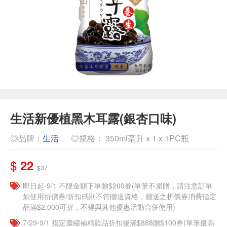
生活新優植黑木耳露(銀杏口味)
◎品牌：
生活
◎規格： 350ml毫升 x 1 x 1PC瓶
$
22
$37
即日起-9/1 不限金額下單贈$200券(單筆不累贈，請注意訂單
如使用折價券/折扣碼則不符贈送資格，贈送之折價券消費指定
品滿$2,000可折，不得與其他優惠活動合併使用)
7/29-9/1 指定濃縮補精飲品​折扣後滿$888贈$100券(單筆最高