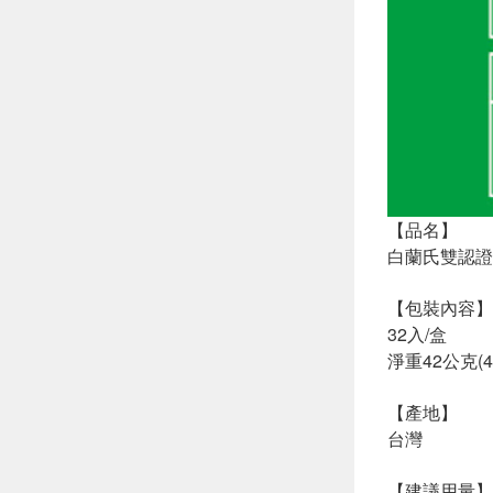
【品名】
白蘭氏雙認證
【包裝內容】
32入/盒
淨重42公克(4
【產地】
台灣
【建議用量】