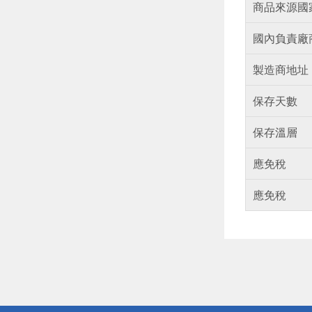
商品來源國
國內負責廠
製造商地址
保存天數
保存溫層
應免稅
應免稅
偏遠地區配
詐騙網頁！