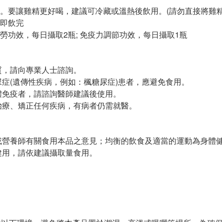
。要讓雞精更好喝，建議可冷藏或溫熱後飲用。(請勿直接將雞精
即飲完
勞功效，每日攝取2瓶; 免疫力調節功效，每日攝取1瓶
質，請向專業人士諮詢。
尿症(遺傳性疾病，例如：楓糖尿症)患者，應避免食用。
體免疫者，請諮詢醫師建議後使用。
治療、矯正任何疾病，有病者仍需就醫。
】
或營養師有關食用本品之意見；均衡的飲食及適當的運動為身體
健用，請依建議攝取量食用。