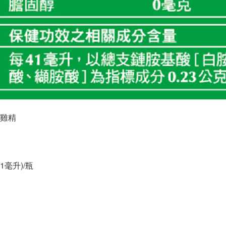
雞精
1毫升)/瓶