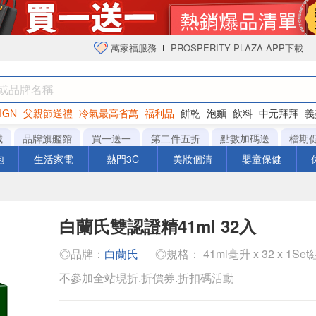
萬家福服務
PROSPERITY PLAZA APP下載
IGN
父親節送禮
冷氣最高省萬
福利品
餅乾
泡麵
飲料
中元拜拜
義
衛生紙
城
品牌旗艦館
買一送一
第二件五折
點數加碼送
檔期
泡
生活家電
熱門3C
美妝個清
嬰童保健
白蘭氏雙認證精41ml 32入
◎品牌：
白蘭氏
◎規格： 41ml毫升 x 32 x 1Set
不參加全站現折.折價券.折扣碼活動