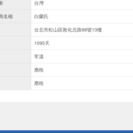
家
台灣
商名稱
白蘭氏
台北市松山區敦化北路88號13樓
1095天
常溫
應稅
應稅
送
請小心！