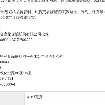
度C以下環境，避免將本產品置於潮濕、高溫或曝曬等場所。為確
。
時均經嚴格品質管制，如購買後發現瑕疵(因運送、陳列、保存等
0-077-999聯絡換貨。
】
台產物保險股份有限公司投保
00-13CGP00220
得利食品飲料股份有限公司台灣分公司
0041
9
敦化北路88號13樓
錄字號】
-00000-4
41ml毫升