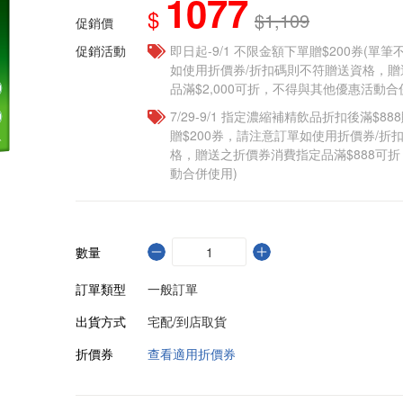
1077
$
$1,109
促銷價
促銷活動
即日起-9/1 不限金額下單贈$200券(單
如使用折價券/折扣碼則不符贈送資格，
品滿$2,000可折，不得與其他優惠活動合
7/29-9/1 指定濃縮補精飲品​折扣後滿$88
贈$200券，請注意訂單如使用折價券/折
格，贈送之折價券消費指定品滿$888可
動合併使用)
數量
訂單類型
一般訂單
出貨方式
宅配/到店取貨
折價券
查看適用折價券