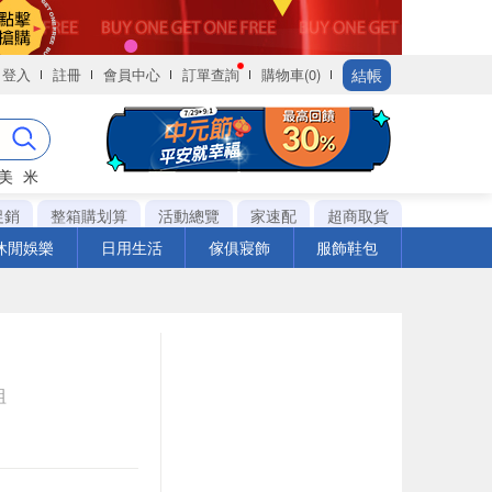
結帳
登入
註冊
會員中心
訂單查詢
購物車(0)
美
米
促銷
整箱購划算
活動總覽
家速配
超商取貨
休閒娛樂
日用生活
傢俱寢飾
服飾鞋包
組