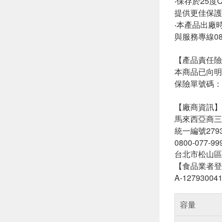
‧保存於25
提供更佳保護
‧本產品出廠
與服務專線080
【產品責任險
本商品已向明
保險單號碼：08
【廠商資訊】
馬來西亞商三
統一編號2793
0800-077-99
台北市松山區
【食品業者登
A-127930041
容量