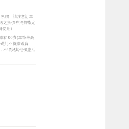
筆不累贈，請注意訂單
贈送之折價券消費指定
併使用)
8贈$100券(單筆最高
扣碼則不符贈送資
折，不得與其他優惠活