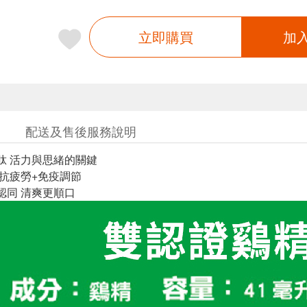
立即購買
加
配送及售後服務說明
肌肽 活力與思緒的關鍵
 抗疲勞+免疫調節
者認同 清爽更順口