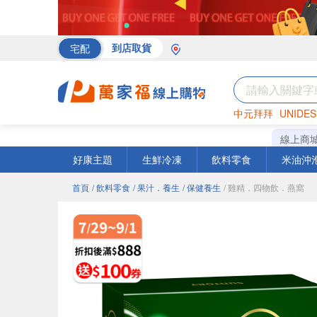
宅配
到店取貨
中元拜拜
UNIDES
海苔
巧克力
罐頭
線上商
好康主題
生鮮冷凍
飲料零食
米油沖
首頁
/ 飲料零食
/ 果汁．養生
/ 保健養生
/ 雞精．四物飲．燕窩