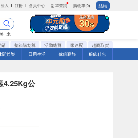
結帳
登入
註冊
會員中心
訂單查詢
購物車(0)
美
米
促銷
整箱購划算
活動總覽
家速配
超商取貨
休閒娛樂
日用生活
傢俱寢飾
服飾鞋包
.25Kg公
袋