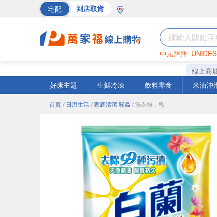
宅配
到店取貨
中元拜拜
UNIDES
巧克力
罐頭
海苔
線上商
好康主題
生鮮冷凍
飲料零食
米油沖
首頁
/ 日用生活
/ 家庭清潔 殺蟲
/ 洗衣粉．皂