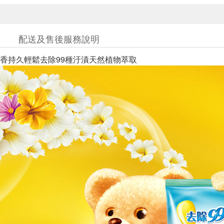
配送及售後服務說明
香持久輕鬆去除99種汙漬天然植物萃取