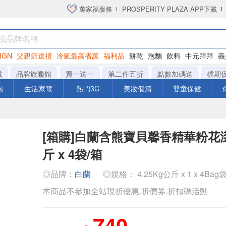
萬家福服務
PROSPERITY PLAZA APP下載
IGN
父親節送禮
冷氣最高省萬
福利品
餅乾
泡麵
飲料
中元拜拜
義
洋芋片
城
品牌旗艦館
買一送一
第二件五折
點數加碼送
檔期
泡
生活家電
熱門3C
美妝個清
嬰童保健
[箱購]白蘭含熊寶貝馨香精華粉花漾4
斤 x 4袋/箱
◎品牌：
白蘭
◎規格： 4.25Kg公斤 x 1 x 4Bag
本商品不參加全站現折優惠.折價券.折扣碼活動
740