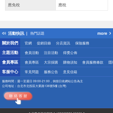
應免稅
應稅
偏遠地區配送
詐騙網頁！請小心！
得獎公告
活動快訊
more
熱門話題
銀行優惠
關於我們
官網
促銷目錄
分店資訊
保險服務
偏遠地區配送
詐騙網頁！請小心！
主題活動
會員活動
注目活動
得獎公佈
會員專區
會員專區
大宗採購
購物須知
會員服務條款
隱
客服中心
常見問題
服務公告
意見信箱
服務時間：
週一至週日 09:00-21:00，例假日依網站公告為主
公司地址：
台北市北投區大業路136號5樓 (台灣)