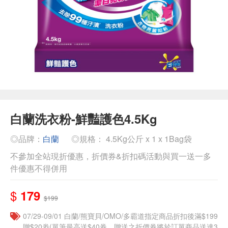
白蘭洗衣粉-鮮豔護色4.5Kg
◎品牌：
白蘭
◎規格： 4.5Kg公斤 x 1 x 1Bag袋
不參加全站現折優惠，折價券&折扣碼活動與買一送一多
件優惠不得併用
$
179
$199
07/29-09/01 白蘭/熊寶貝/OMO/多霸道指定商品折扣後滿$199
贈$20劵(單筆最高送$40券，贈送之折價券將於訂單商品送達3