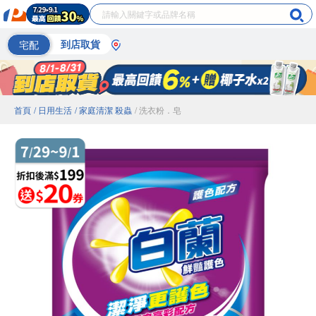
宅配
到店取貨
首頁
/ 日用生活
/ 家庭清潔 殺蟲
/ 洗衣粉．皂