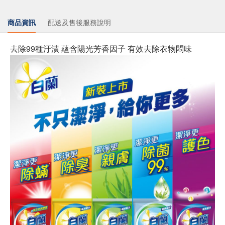
商品資訊
配送及售後服務說明
去除99種汙漬 蘊含陽光芳香因子 有效去除衣物悶味