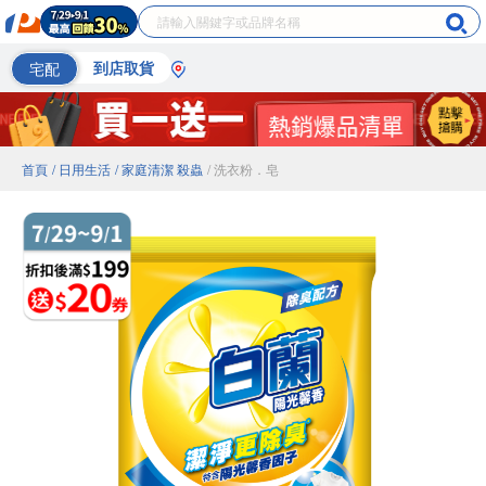
宅配
到店取貨
首頁
/ 日用生活
/ 家庭清潔 殺蟲
/ 洗衣粉．皂