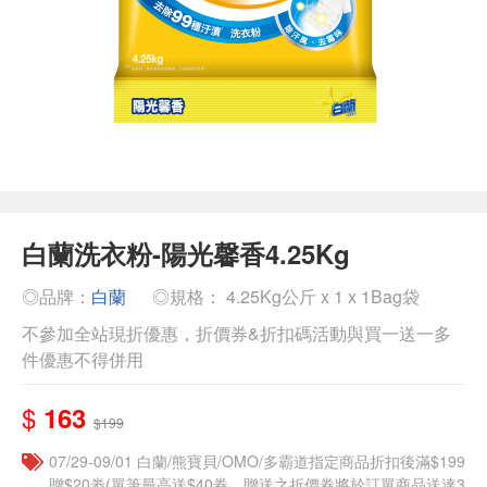
白蘭洗衣粉-陽光馨香4.25Kg
◎品牌：
白蘭
◎規格： 4.25Kg公斤 x 1 x 1Bag袋
不參加全站現折優惠，折價券&折扣碼活動與買一送一多
件優惠不得併用
$
163
$199
07/29-09/01 白蘭/熊寶貝/OMO/多霸道指定商品折扣後滿$199
贈$20劵(單筆最高送$40券，贈送之折價券將於訂單商品送達3