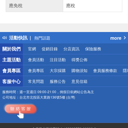
應免稅
應稅
偏遠地區配送
詐騙網頁！請小心！
得獎公告
活動快訊
more
熱門話題
銀行優惠
關於我們
官網
促銷目錄
分店資訊
保險服務
偏遠地區配送
詐騙網頁！請小心！
主題活動
會員活動
注目活動
得獎公佈
會員專區
會員專區
大宗採購
購物須知
會員服務條款
隱
客服中心
常見問題
服務公告
意見信箱
服務時間：
週一至週日 09:00-21:00，例假日依網站公告為主
公司地址：
台北市北投區大業路136號5樓 (台灣)