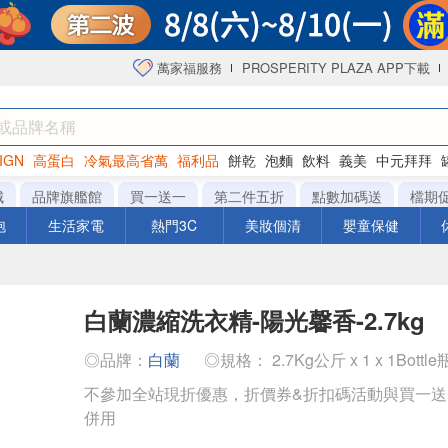
萬家福服務
PROSPERITY PLAZA APP下載
IGN
高蛋白
冷氣最高省萬
福利品
餅乾
泡麵
飲料
義美
中元拜拜
咖啡
城
品牌旗艦館
買一送一
第二件五折
點數加碼送
檔期
泡
生活家電
熱門3C
美妝個清
嬰童保健
白蘭濃縮洗衣精-陽光馨香-2.7kg
◎品牌：
白蘭
◎規格： 2.7Kg公斤 x 1 x 1Bottle
不參加全站現折優惠，折價券&折扣碼活動與買一
併用