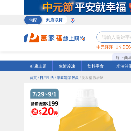
宅配
到店取貨
中元拜拜
UNIDES
米
巧克力
衛生紙
線上商
好康主題
生鮮冷凍
飲料零食
米油沖
首頁
/ 日用生活
/ 家庭清潔 殺蟲
/ 洗衣精 洗衣球