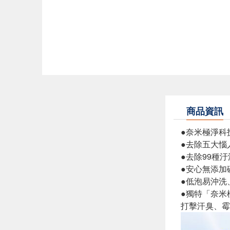
商品資訊
●奈米極淨科
●去除五大惱
●去除99種汙
●安心無添加
●低泡易沖洗
●獨特「奈米
打擊汗臭、霉