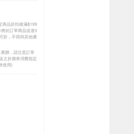
道指定商品折扣後滿$199
價券將於訂單商品送達3
0可折，不得與其他優
筆不累贈，請注意訂單
贈送之折價券消費指定
併使用)