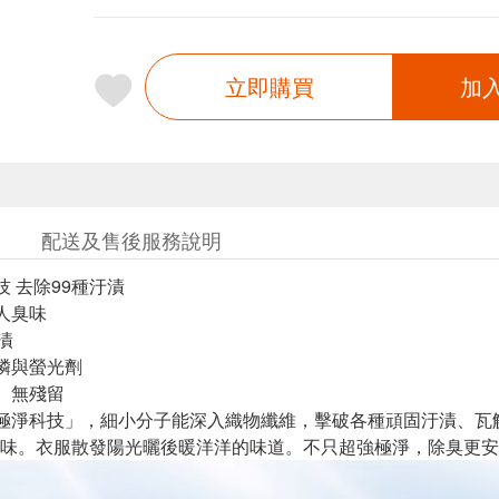
立即購買
加
配送及售後服務說明
技 去除99種汙漬
人臭味
漬
磷與螢光劑
、無殘留
極淨科技」，細小分子能深入織物纖維，擊破各種頑固汙漬、瓦解
味。衣服散發陽光曬後暖洋洋的味道。不只超強極淨，除臭更安