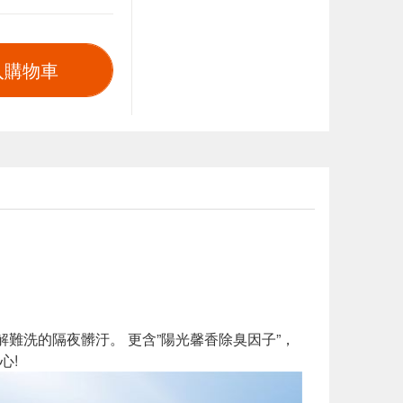
入購物車
難洗的隔夜髒汙。 更含”陽光馨香除臭因子”，
心!