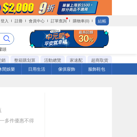
結帳
登入
註冊
會員中心
訂單查詢
購物車(0)
罐頭
促銷
整箱購划算
活動總覽
家速配
超商取貨
休閒娛樂
日用生活
傢俱寢飾
服飾鞋包
瓶
送一多件優惠不得