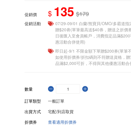
135
$
$179
促銷價
促銷活動
07/29-09/01 白蘭/熊寶貝/OMO/多霸
贈$20劵(單筆最高送$40券，贈送之折
日後匯入至會員帳戶，消費指定品滿$20
惠活動合併使用)
即日起-9/1 不限金額下單贈$200券(單
如使用折價券/折扣碼則不符贈送資格，
品滿$2,000可折，不得與其他優惠活動合
數量
訂單類型
一般訂單
出貨方式
宅配/到店取貨
折價券
查看適用折價券