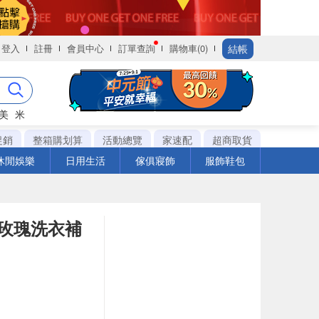
結帳
登入
註冊
會員中心
訂單查詢
購物車(0)
美
米
促銷
整箱購划算
活動總覽
家速配
超商取貨
休閒娛樂
日用生活
傢俱寢飾
服飾鞋包
淨玫瑰洗衣補