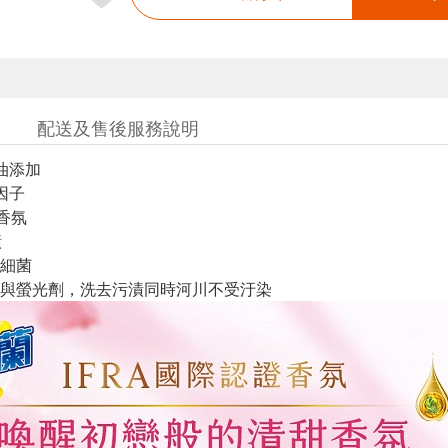
配送及售後服務說明
油添加
因子
久香氛
漬
大細菌
與螢光劑，洗去污漬同時河川不受汙染