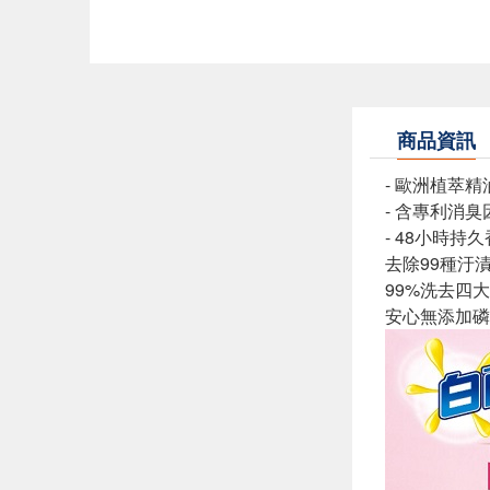
商品資訊
- 歐洲植萃精
- 含專利消臭
- 48小時持
去除99種汙
99%洗去四
安心無添加磷