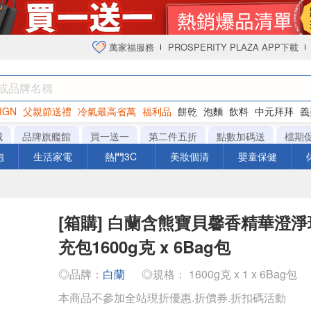
萬家福服務
PROSPERITY PLAZA APP下載
IGN
父親節送禮
冷氣最高省萬
福利品
餅乾
泡麵
飲料
中元拜拜
義
衛生紙
城
品牌旗艦館
買一送一
第二件五折
點數加碼送
檔期
泡
生活家電
熱門3C
美妝個清
嬰童保健
[箱購] 白蘭含熊寶貝馨香精華澄
充包1600g克 x 6Bag包
◎品牌：
白蘭
◎規格： 1600g克 x 1 x 6Bag包
本商品不參加全站現折優惠.折價券.折扣碼活動