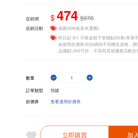
474
$
$678
促銷價
促銷活動
箱購(699免基本運費)
即日起-9/1 不限金額下單贈$200券(單
如使用折價券/折扣碼則不符贈送資格，
品滿$2,000可折，不得與其他優惠活動合
數量
訂單類型
預購
折價券
查看適用折價券
立即購買
加