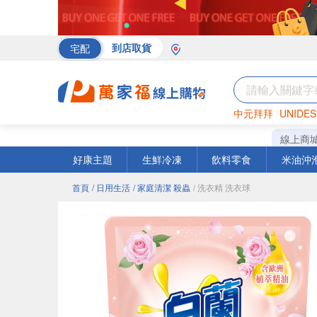
宅配
到店取貨
中元拜拜
UNIDES
海苔
巧克力
罐頭
線上商
好康主題
生鮮冷凍
飲料零食
米油沖
首頁
/ 日用生活
/ 家庭清潔 殺蟲
/ 洗衣精 洗衣球