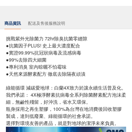
商品資訊
配送及售後服務說明
挑戰紫外光除菌力 72hr除臭抗菌零縫隙
●抗菌因子PLUS! 史上最大濃度配合
●實證99.99%抗冠狀病毒及流感病毒
●99%去除四大細菌
●專利消臭 室內晾曬不怕霉味
●天然來源酵素配方 徹底去除隔夜頑漬
綠能循環 減碳愛地球：白蘭4X致力於讓永續生活普及化。
我們承諾： 4X極淨酵素抗病毒全系列除菌酵素配方泡沫柔
細，無鹼性殘留，好沖洗，省水又環保。
瓶身採用之再生塑膠，100%為台灣在地消費後回收塑膠
製成，達到低廢棄、綠能循環的社會承諾。
選擇對環境友善的產品，就是對地球的潔淨未來負責。