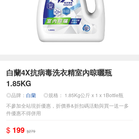
白蘭4X抗病毒洗衣精室內晾曬瓶
1.85KG
◎品牌：
白蘭
◎規格： 1.85Kg公斤 x 1 x 1Bottle瓶
不參加全站現折優惠，折價券&折扣碼活動與買一送一多
件優惠不得併用
$
199
$279