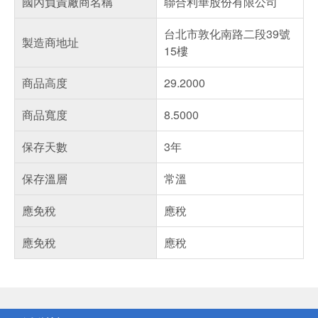
國內負責廠商名稱
聯合利華股份有限公司
台北市敦化南路二段39號
製造商地址
15樓
商品高度
29.2000
商品寬度
8.5000
保存天數
3年
保存溫層
常溫
應免稅
應稅
應免稅
應稅
偏遠地區配送
詐騙網頁！請小心！
得獎公告
熱門話題