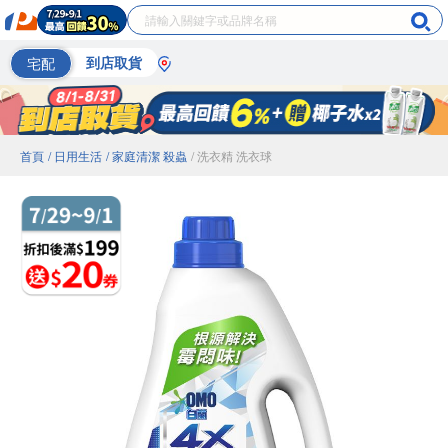
宅配
到店取貨
首頁
/ 日用生活
/ 家庭清潔 殺蟲
/ 洗衣精 洗衣球