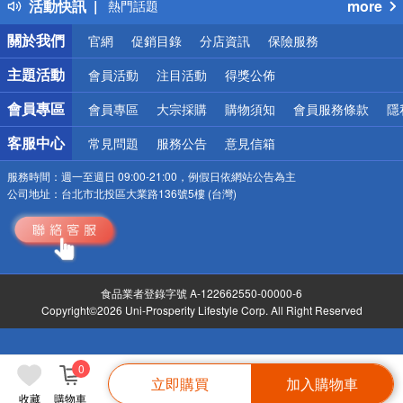
活動快訊
more
銀行優惠
偏遠地區配送
關於我們
官網
促銷目錄
分店資訊
保險服務
詐騙網頁！請小心！
主題活動
會員活動
注目活動
得獎公佈
會員專區
會員專區
大宗採購
購物須知
會員服務條款
隱
客服中心
常見問題
服務公告
意見信箱
服務時間：
週一至週日 09:00-21:00，例假日依網站公告為主
公司地址：
台北市北投區大業路136號5樓 (台灣)
食品業者登錄字號 A-122662550-00000-6
Copyright©2026 Uni-Prosperity Lifestyle Corp. All Right Reserved
0
立即購買
加入購物車
收藏
購物車