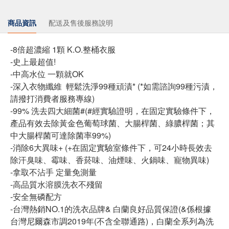
商品資訊
配送及售後服務說明
-8倍超濃縮 1顆 K.O.整桶衣服
-史上最超值!
-中高水位 一顆就OK
-深入衣物纖維 輕鬆洗淨99種頑漬* (*如需諮詢99種污漬，
請撥打消費者服務專線)
-99% 洗去四大細菌#(#經實驗證明，在固定實驗條件下，
產品有效去除黃金色葡萄球菌、大腸桿菌、綠膿桿菌；其
中大腸桿菌可達除菌率99%)
-消除6大異味+ (+在固定實驗室條件下，可24小時長效去
除汗臭味、霉味、香菸味、油煙味、火鍋味、寵物異味)
-拿取不沾手 定量免測量
-高品質水溶膜洗衣不殘留
-安全無磷配方
-台灣熱銷NO.1的洗衣品牌& 白蘭良好品質保證(&係根據
台灣尼爾森市調2019年(不含全聯通路)，白蘭全系列為洗