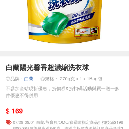
白蘭陽光馨香超濃縮洗衣球
◎品牌：
白蘭
◎規格： 270g克 x 1 x 1Bag包
不參加全站現折優惠，折價券&折扣碼活動與買一送一多
件優惠不得併用
$
169
07/29-09/01 白蘭/熊寶貝/OMO/多霸道指定商品折扣後滿$199
贈$20劵(單筆最高送$40券，贈送之折價券將於訂單商品送達3