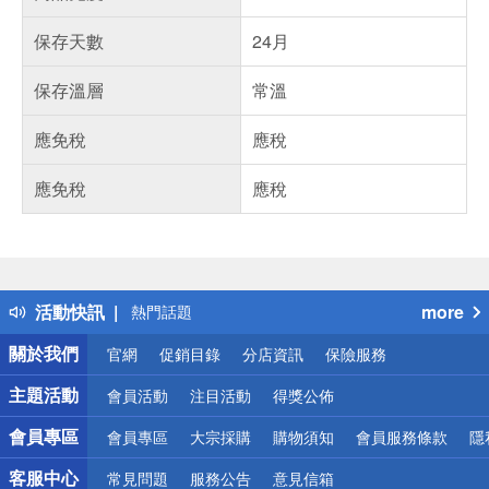
保存天數
24月
保存溫層
常溫
應免稅
應稅
應免稅
應稅
偏遠地區配送
詐騙網頁！請小心！
得獎公告
活動快訊
more
熱門話題
銀行優惠
關於我們
官網
促銷目錄
分店資訊
保險服務
偏遠地區配送
詐騙網頁！請小心！
主題活動
會員活動
注目活動
得獎公佈
會員專區
會員專區
大宗採購
購物須知
會員服務條款
隱
客服中心
常見問題
服務公告
意見信箱