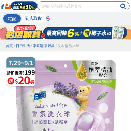
宅配
到店取貨
首頁
/ 日用生活
/ 家庭清潔 殺蟲
/ 洗衣精 洗衣球