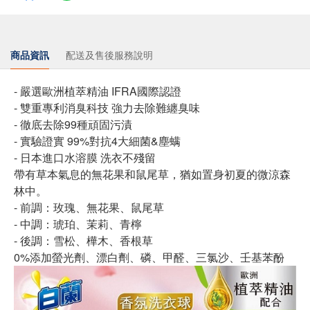
商品資訊
配送及售後服務說明
- 嚴選歐洲植萃精油 IFRA國際認證
- 雙重專利消臭科技 強力去除難纏臭味
- 徹底去除99種頑固污漬
- 實驗證實 99%對抗4大細菌&塵螨
- 日本進口水溶膜 洗衣不殘留
帶有草本氣息的無花果和鼠尾草，猶如置身初夏的微涼森
林中。
- 前調：玫瑰、無花果、鼠尾草
- 中調：琥珀、茉莉、青檸
- 後調：雪松、樺木、香根草
0%添加螢光劑、漂白劑、磷、甲醛、三氯沙、壬基苯酚