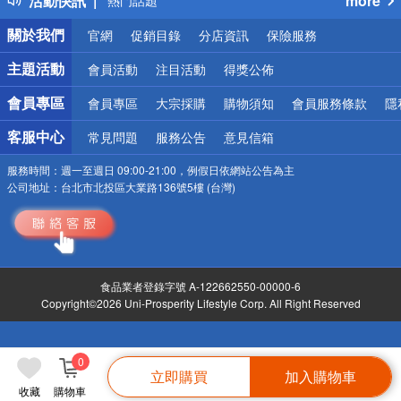
活動快訊
more
銀行優惠
偏遠地區配送
關於我們
官網
促銷目錄
分店資訊
保險服務
詐騙網頁！請小心！
主題活動
會員活動
注目活動
得獎公佈
會員專區
會員專區
大宗採購
購物須知
會員服務條款
隱
客服中心
常見問題
服務公告
意見信箱
服務時間：
週一至週日 09:00-21:00，例假日依網站公告為主
公司地址：
台北市北投區大業路136號5樓 (台灣)
食品業者登錄字號 A-122662550-00000-6
Copyright©2026 Uni-Prosperity Lifestyle Corp. All Right Reserved
0
立即購買
加入購物車
收藏
購物車