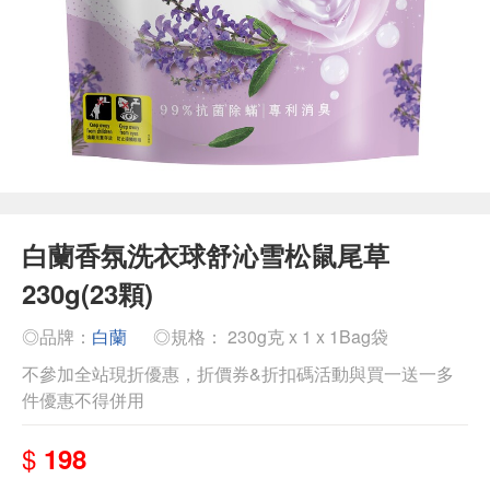
白蘭香氛洗衣球舒沁雪松鼠尾草
230g(23顆)
◎品牌：
白蘭
◎規格： 230g克 x 1 x 1Bag袋
不參加全站現折優惠，折價券&折扣碼活動與買一送一多
件優惠不得併用
$
198