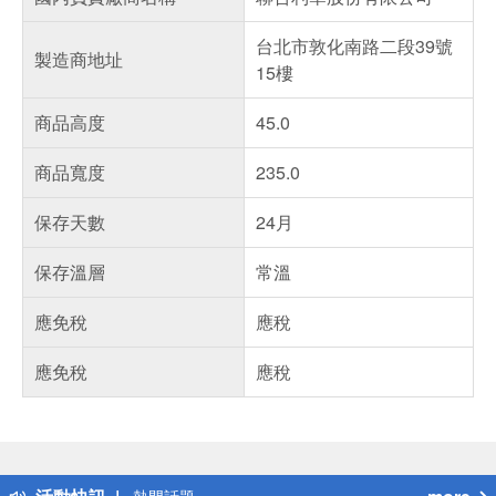
台北市敦化南路二段39號
製造商地址
15樓
商品高度
45.0
商品寬度
235.0
保存天數
24月
保存溫層
常溫
應免稅
應稅
應免稅
應稅
偏遠地區配送
詐騙網頁！請小心！
得獎公告
熱門話題