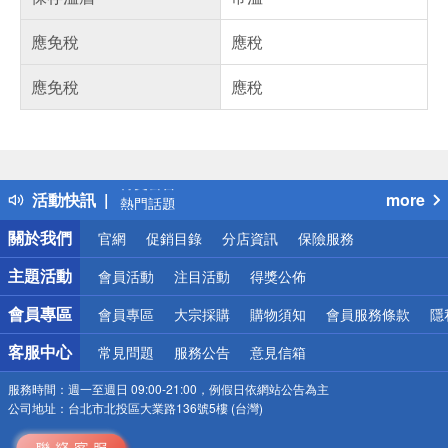
應免稅
應稅
應免稅
應稅
偏遠地區配送
詐騙網頁！請小心！
得獎公告
活動快訊
more
熱門話題
銀行優惠
關於我們
官網
促銷目錄
分店資訊
保險服務
偏遠地區配送
詐騙網頁！請小心！
主題活動
會員活動
注目活動
得獎公佈
會員專區
會員專區
大宗採購
購物須知
會員服務條款
隱
客服中心
常見問題
服務公告
意見信箱
服務時間：
週一至週日 09:00-21:00，例假日依網站公告為主
公司地址：
台北市北投區大業路136號5樓 (台灣)