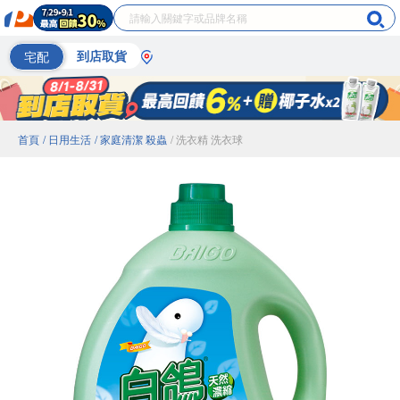
宅配
到店取貨
首頁
/ 日用生活
/ 家庭清潔 殺蟲
/ 洗衣精 洗衣球