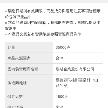
※ 製造日期與有效期限，商品成分與適用注意事項皆標示
於包裝或產品中
※ 本產品網頁因拍攝關係，圖檔略有差異，實際以廠商出
貨為主
※ 本產品文案若有變動敬請參照實際商品為準
容量
3500g克
商品來源國家
台灣
國內負責廠商名稱
耐斯企業股份有限公司
嘉義縣民雄鄉福樂村中山
製造商地址
路21號
保存天數
1800天
保存溫層
常溫