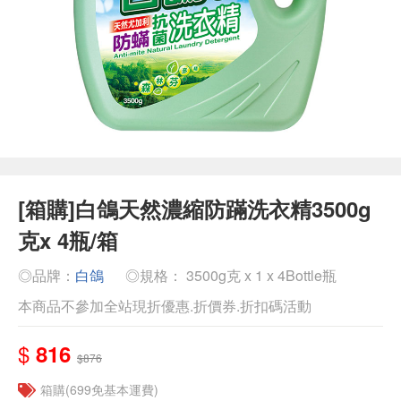
[箱購]白鴿天然濃縮防蹣洗衣精3500g
克x 4瓶/箱
◎品牌：
白鴿
◎規格： 3500g克 x 1 x 4Bottle瓶
本商品不參加全站現折優惠.折價券.折扣碼活動
$
816
$876
箱購(699免基本運費)