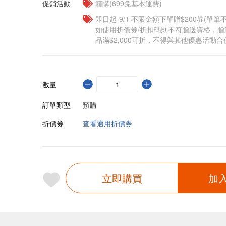
促銷活動
箱購(699免基本運費)
即日起-9/1 不限金額下單贈$200券(單
如使用折價券/折扣碼則不符贈送資格，
品滿$2,000可折，不得與其他優惠活動合
數量
訂單類型
預購
折價券
查看適用折價券
立即購買
加