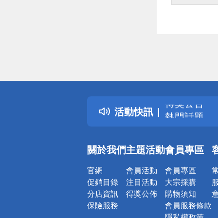
偏遠地區配
詐騙網頁！
得獎公告
活動快訊
熱門話題
銀行優惠
偏遠地區配
關於我們
主題活動
會員專區
詐騙網頁！
官網
會員活動
會員專區
促銷目錄
注目活動
大宗採購
分店資訊
得獎公佈
購物須知
保險服務
會員服務條款
隱私權政策