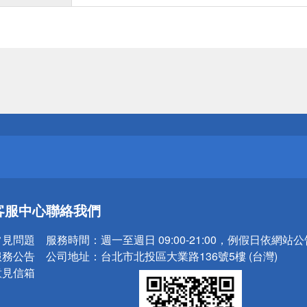
送
請小心！
送
客服中心
聯絡我們
請小心！
常見問題
服務時間：
週一至週日 09:00-21:00，例假日依網站
服務公告
公司地址：
台北市北投區大業路136號5樓 (台灣)
意見信箱