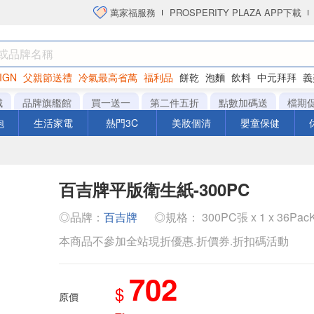
萬家福服務
PROSPERITY PLAZA APP下載
IGN
父親節送禮
冷氣最高省萬
福利品
餅乾
泡麵
飲料
中元拜拜
義
洋芋片
城
品牌旗艦館
買一送一
第二件五折
點數加碼送
檔期
泡
生活家電
熱門3C
美妝個清
嬰童保健
百吉牌平版衛生紙-300PC
◎品牌：
百吉牌
◎規格： 300PC張 x 1 x 36Pa
本商品不參加全站現折優惠.折價券.折扣碼活動
702
$
原價