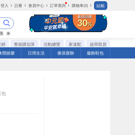
結帳
登入
註冊
會員中心
訂單查詢
購物車(0)
美
米
促銷
整箱購划算
活動總覽
家速配
超商取貨
休閒娛樂
日用生活
傢俱寢飾
服飾鞋包
cK包