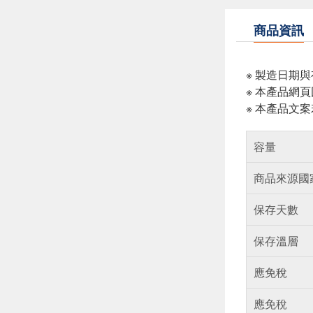
商品資訊
※ 製造日期
※ 本產品網
※ 本產品文
容量
商品來源國
保存天數
保存溫層
應免稅
應免稅