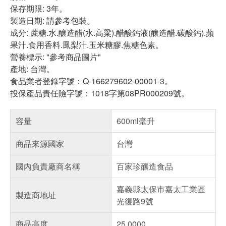
保存期限: 3年。
製造日期: 請參考包裝。
成分: 蔗糖.水.釀造醋(水.高粱).醋酸鈣液(釀造醋.碳酸鈣).蘋
果汁.食用香料.鳳梨汁.玉米糖膠.焦糖色素。
營養標示: "參考商品圖片"
產地: 台灣。
食品業者登錄字號：Q-166279602-00001-3。
投保產品責任險字號：1018字第08PR000209號。
容量
600ml毫升
商品來源國家
台灣
國內負責廠商名稱
百家珍釀造食品
嘉義縣太保市嘉太工業區
製造商地址
光復路9號
商品高度
25.0000