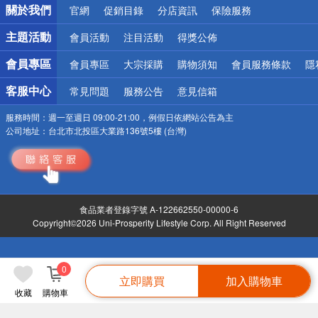
關於我們
官網
促銷目錄
分店資訊
保險服務
偏遠地區配送
詐騙網頁！請小心！
主題活動
會員活動
注目活動
得獎公佈
會員專區
會員專區
大宗採購
購物須知
會員服務條款
隱
客服中心
常見問題
服務公告
意見信箱
服務時間：
週一至週日 09:00-21:00，例假日依網站公告為主
公司地址：
台北市北投區大業路136號5樓 (台灣)
食品業者登錄字號 A-122662550-00000-6
Copyright©2026 Uni-Prosperity Lifestyle Corp. All Right Reserved
0
立即購買
加入購物車
收藏
購物車