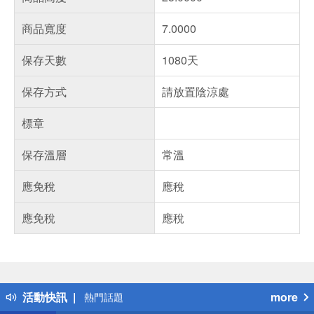
商品寬度
7.0000
保存天數
1080天
保存方式
請放置陰涼處
標章
保存溫層
常溫
應免稅
應稅
應免稅
應稅
偏遠地區配送
詐騙網頁！請小心！
得獎公告
活動快訊
more
熱門話題
銀行優惠