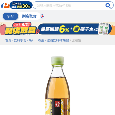
宅配
到店取貨
首頁
/ 飲料零食
/ 果汁．養生
/ 濃縮飲料/水果醋
/ 濃縮醋