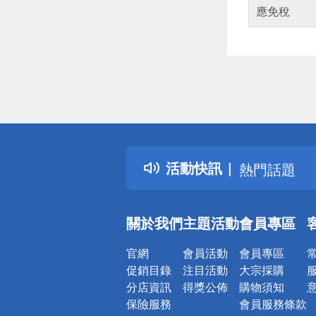
應免稅
偏遠地區配
詐騙網頁！
得獎公告
活動快訊
熱門話題
銀行優惠
偏遠地區配
關於我們
主題活動
會員專區
詐騙網頁！
官網
會員活動
會員專區
促銷目錄
注目活動
大宗採購
分店資訊
得獎公佈
購物須知
保險服務
會員服務條款