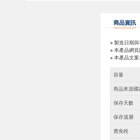
商品資訊
※ 製造日期
※ 本產品網
※ 本產品文
容量
商品來源國
保存天數
保存溫層
應免稅