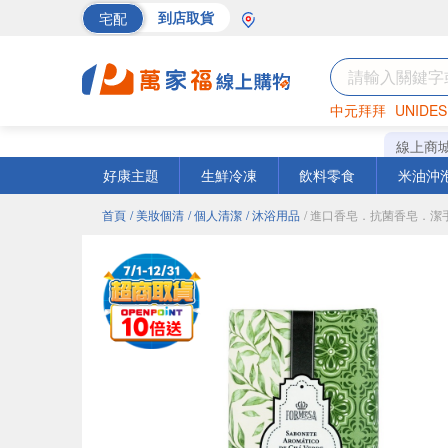
宅配
到店取貨
中元拜拜
UNIDES
巧克力
罐頭
海苔
線上商
好康主題
生鮮冷凍
飲料零食
米油沖
首頁
/ 美妝個清
/ 個人清潔
/ 沐浴用品
/ 進口香皂．抗菌香皂．潔