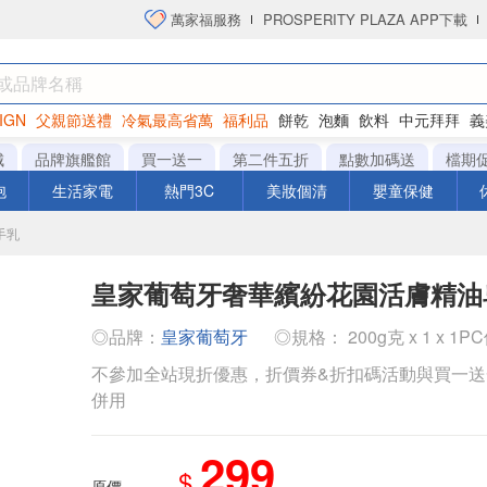
萬家福服務
PROSPERITY PLAZA APP下載
IGN
父親節送禮
冷氣最高省萬
福利品
餅乾
泡麵
飲料
中元拜拜
義
洋芋片
城
品牌旗艦館
買一送一
第二件五折
點數加碼送
檔期
泡
生活家電
熱門3C
美妝個清
嬰童保健
手乳
皇家葡萄牙奢華繽紛花園活膚精油
◎品牌：
皇家葡萄牙
◎規格： 200g克 x 1 x 1P
不參加全站現折優惠，折價券&折扣碼活動與買一
併用
299
$
原價