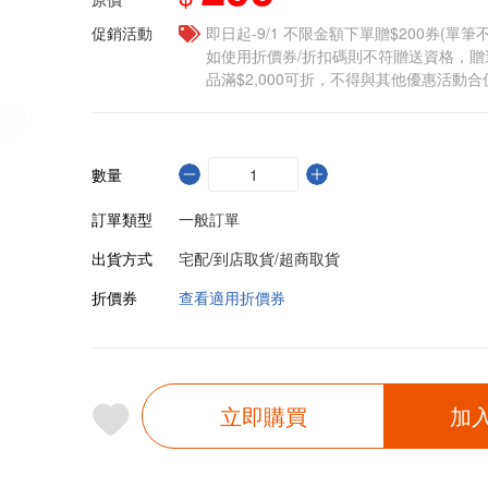
促銷活動
即日起-9/1 不限金額下單贈$200券(單
如使用折價券/折扣碼則不符贈送資格，
品滿$2,000可折，不得與其他優惠活動合
數量
訂單類型
一般訂單
出貨方式
宅配/到店取貨/超商取貨
折價券
查看適用折價券
立即購買
加