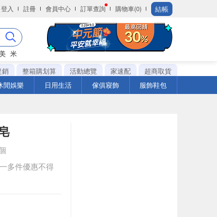
結帳
登入
註冊
會員中心
訂單查詢
購物車(0)
美
米
促銷
整箱購划算
活動總覽
家速配
超商取貨
休閒娛樂
日用生活
傢俱寢飾
服飾鞋包
皂
C個
送一多件優惠不得