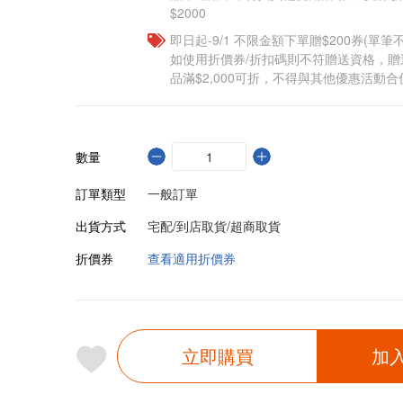
$2000
即日起-9/1 不限金額下單贈$200券(單
如使用折價券/折扣碼則不符贈送資格，
品滿$2,000可折，不得與其他優惠活動合
數量
訂單類型
一般訂單
出貨方式
宅配/到店取貨/超商取貨
折價券
查看適用折價券
立即購買
加