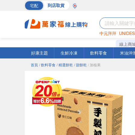
宅配
到店取貨
中元拜拜
UNIDES
巧克力
罐頭
海苔
線上商
好康主題
生鮮冷凍
飲料零食
米油沖
首頁
/ 飲料零食
/ 精選餅乾
/ 甜餅乾
/ 加核果