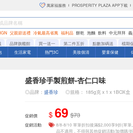
萬家福服務
PROSPERITY PLAZA APP下載
IGN
父親節送禮
冷氣最高省萬
福利品
餅乾
泡麵
飲料
中元拜拜
義
洋芋片
城
品牌旗艦館
買一送一
第二件五折
點數加碼送
檔期
泡
生活家電
熱門3C
美妝個清
嬰童保健
盛香珍手製煎餅-杏仁口味
◎品牌：
盛香珍
◎規格： 185g克 x 1 x 1BOX盒
69
$
$73
促銷價
促銷活動
8/8-8/10 單筆折扣後滿$2,000享9折(單
品不適用，不得與其他促銷活動/加價購/折