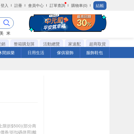
結帳
登入
註冊
會員中心
訂單查詢
購物車(0)
美
米
促銷
整箱購划算
活動總覽
家速配
超商取貨
休閒娛樂
日用生活
傢俱寢飾
服飾鞋包
筆上限折$500)(部分商
價券/折扣碼併用)離