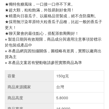
★獨特焦糖風味，一口接一口停不下來。
★超大顆，粒粒飽滿，外殼易剝好食用 !
★精選向日葵瓜子、以嚴格品管製成，絕不含防腐劑。
★採用無汙染草原特大粒香瓜子品種，比起一般的香瓜子
更大！
★聊天聚會的最佳點心，搭配茶飲剛剛好！
※ 製造日期與有效期限，商品成分與適用注意事項皆標示
於包裝或產品中
※ 本產品網頁因拍攝關係，圖檔略有差異，實際以廠商出
貨為主
※ 本產品文案若有變動敬請參照實際商品為準
容量
150g克
商品來源國家
台灣
商品高度
5.8000
商品寬度
16.9000