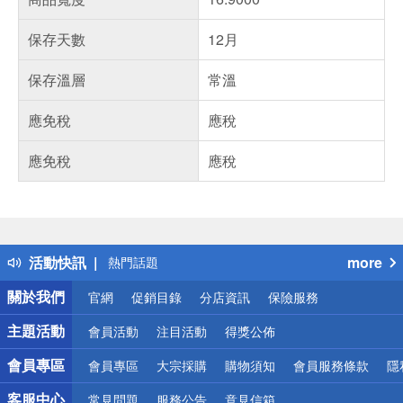
保存天數
12月
保存溫層
常溫
應免稅
應稅
應免稅
應稅
偏遠地區配送
詐騙網頁！請小心！
得獎公告
活動快訊
more
熱門話題
銀行優惠
關於我們
官網
促銷目錄
分店資訊
保險服務
偏遠地區配送
詐騙網頁！請小心！
主題活動
會員活動
注目活動
得獎公佈
會員專區
會員專區
大宗採購
購物須知
會員服務條款
隱
客服中心
常見問題
服務公告
意見信箱