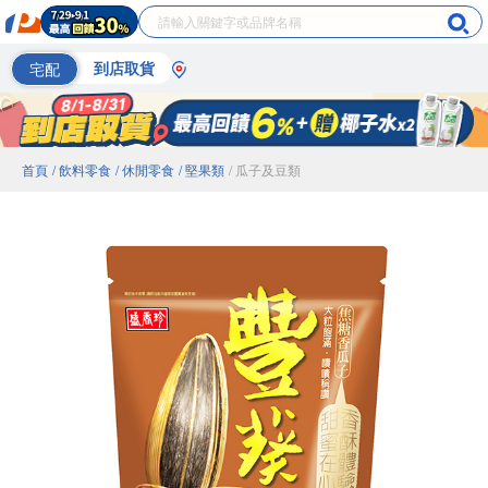
宅配
到店取貨
首頁
/ 飲料零食
/ 休閒零食
/ 堅果類
/ 瓜子及豆類