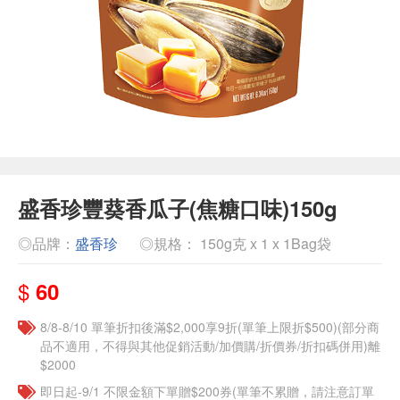
盛香珍豐葵香瓜子(焦糖口味)150g
◎品牌：
盛香珍
◎規格： 150g克 x 1 x 1Bag袋
$
60
8/8-8/10 單筆折扣後滿$2,000享9折(單筆上限折$500)(部分商
品不適用，不得與其他促銷活動/加價購/折價券/折扣碼併用)離
$2000
即日起-9/1 不限金額下單贈$200券(單筆不累贈，請注意訂單