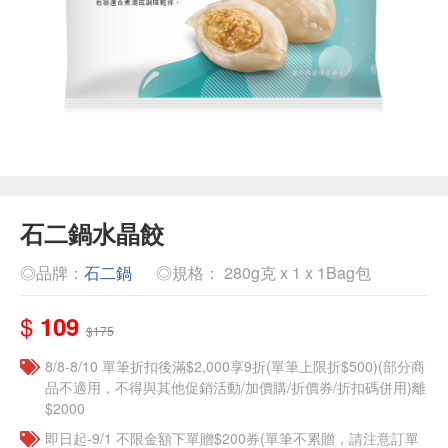
石二鍋水晶餃
◎品牌：
石二鍋
◎規格： 280g克 x 1 x 1Bag包
$
109
$175
8/8-8/10 單筆折扣後滿$2,000享9折(單筆上限折$500)(部分商
品不適用，不得與其他促銷活動/加價購/折價券/折扣碼併用)離
$2000
即日起-9/1 不限金額下單贈$200券(單筆不累贈，請注意訂單