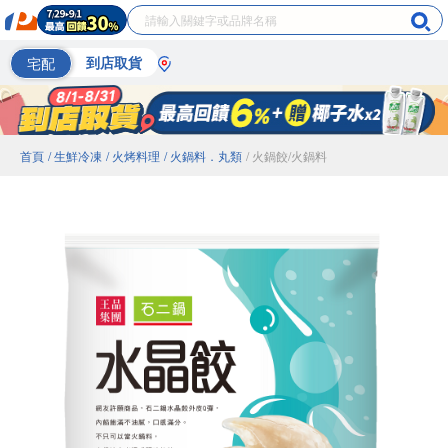
宅配
到店取貨
首頁
/ 生鮮冷凍
/ 火烤料理
/ 火鍋料．丸類
/ 火鍋餃/火鍋料