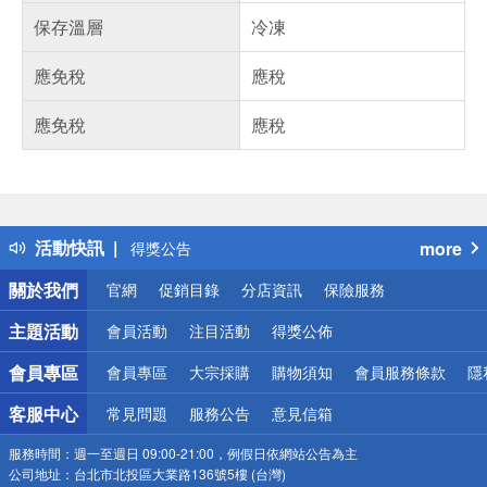
保存溫層
冷凍
應免稅
應稅
應免稅
應稅
偏遠地區配送
詐騙網頁！請小心！
得獎公告
活動快訊
more
熱門話題
銀行優惠
關於我們
官網
促銷目錄
分店資訊
保險服務
偏遠地區配送
詐騙網頁！請小心！
主題活動
會員活動
注目活動
得獎公佈
會員專區
會員專區
大宗採購
購物須知
會員服務條款
隱
客服中心
常見問題
服務公告
意見信箱
服務時間：
週一至週日 09:00-21:00，例假日依網站公告為主
公司地址：
台北市北投區大業路136號5樓 (台灣)