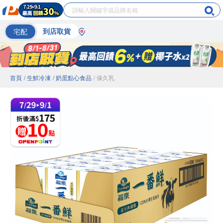
宅配
到店取貨
首頁
/ 生鮮冷凍
/ 奶蛋點心食品
/ 保久乳