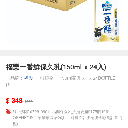
福樂一番鮮保久乳(150ml x 24入)
◎品牌：
福樂
◎規格： 150ml毫升 x 1 x 24BOTTLE
瓶
$
348
$396
線上獨家 0729-0901_福樂保久乳折扣後滿$175贈10點
OPENPOINT(單筆最高贈20點，回饋皆以折扣後金額為計算門
檻)