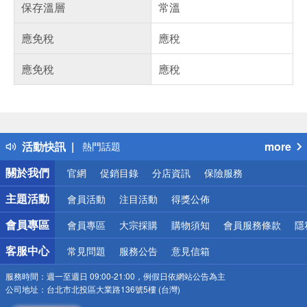
保存溫層
常溫
應免稅
應稅
應免稅
應稅
偏遠地區配送
詐騙網頁！請小心！
得獎公告
活動快訊
more
熱門話題
銀行優惠
關於我們
官網
促銷目錄
分店資訊
保險服務
偏遠地區配送
詐騙網頁！請小心！
主題活動
會員活動
注目活動
得獎公佈
會員專區
會員專區
大宗採購
購物須知
會員服務條款
隱
客服中心
常見問題
服務公告
意見信箱
服務時間：
週一至週日 09:00-21:00，例假日依網站公告為主
公司地址：
台北市北投區大業路136號5樓 (台灣)