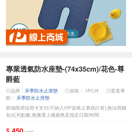
專業透氣防水座墊-(74x35cm)/花色-尊
爵藍
◎品牌：
禾季防水止滑墊
◎規格： 1PC件
◎逛逛專
館：
禾季防水止滑墊
商城限用信用卡支付(不納入VIP資格之累積計算),無法用錢
包/紅利點數,無搬運上樓服務及指定日期/時間.
$
450
$499