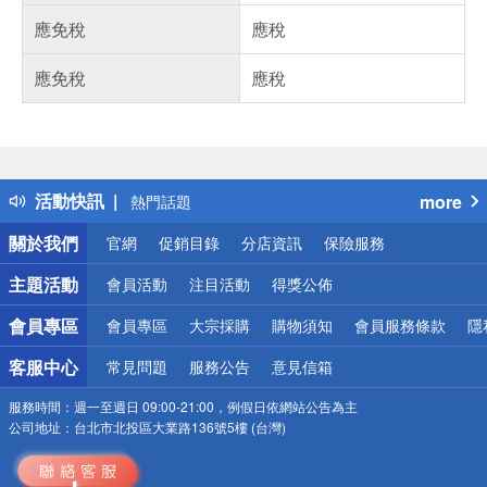
應免稅
應稅
應免稅
應稅
偏遠地區配送
詐騙網頁！請小心！
得獎公告
活動快訊
more
熱門話題
銀行優惠
關於我們
官網
促銷目錄
分店資訊
保險服務
偏遠地區配送
詐騙網頁！請小心！
主題活動
會員活動
注目活動
得獎公佈
會員專區
會員專區
大宗採購
購物須知
會員服務條款
隱
客服中心
常見問題
服務公告
意見信箱
服務時間：
週一至週日 09:00-21:00，例假日依網站公告為主
公司地址：
台北市北投區大業路136號5樓 (台灣)