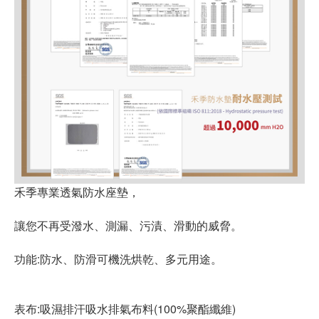
禾季專業透氣防水座墊，
讓您不再受潑水、測漏、污漬、滑動的威脅。
功能:防水、防滑可機洗烘乾、多元用途。
表布:吸濕排汗吸水排氣布料(100%聚酯纖維)