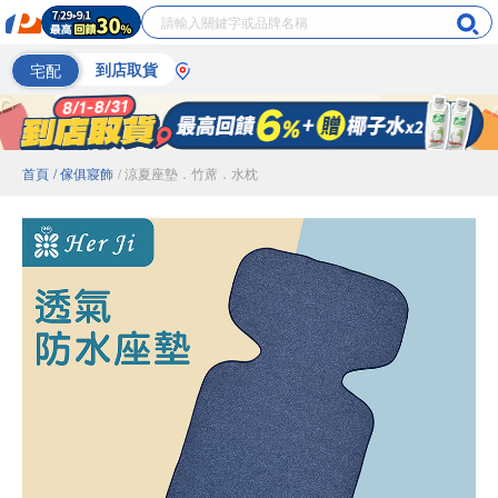
宅配
到店取貨
首頁
/ 傢俱寢飾
/ 涼夏座墊．竹蓆．水枕