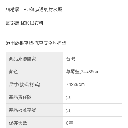
結構層:TPU薄膜透氣防水層
底部層:搖粒絨布料
適用於推車墊‧汽車安全座椅墊
商品來源國家
台灣
顏色
尊爵藍,74x35cm
尺寸(款式/樣式)
74x35cm
產品責任險
無
產品核准字號
無
保存天數
3年