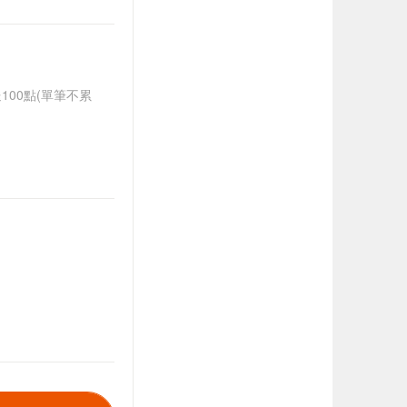
送100點(單筆不累