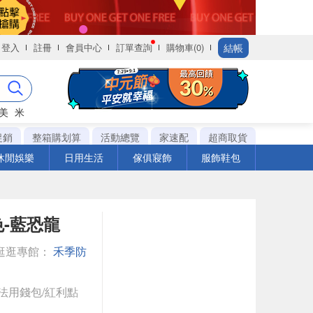
結帳
登入
註冊
會員中心
訂單查詢
購物車(0)
美
米
促銷
整箱購划算
活動總覽
家速配
超商取貨
休閒娛樂
日用生活
傢俱寢飾
服飾鞋包
色-藍恐龍
逛逛專館：
禾季防
法用錢包/紅利點