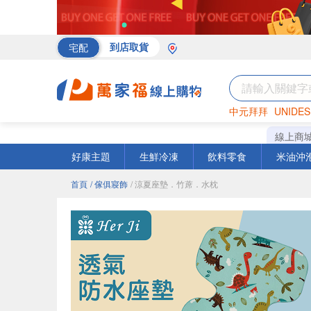
宅配
到店取貨
中元拜拜
UNIDES
海苔
巧克力
罐頭
線上商
好康主題
生鮮冷凍
飲料零食
米油沖
首頁
/ 傢俱寢飾
/ 涼夏座墊．竹蓆．水枕