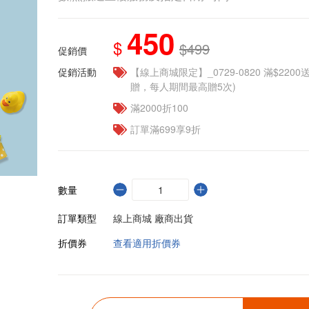
450
$
$499
促銷價
促銷活動
【線上商城限定】_0729-0820 滿$2200
贈，每人期間最高贈5次)
滿2000折100
訂單滿699享9折
數量
訂單類型
線上商城 廠商出貨
折價券
查看適用折價券