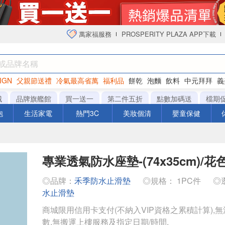
萬家福服務
PROSPERITY PLAZA APP下載
IGN
父親節送禮
冷氣最高省萬
福利品
餅乾
泡麵
飲料
中元拜拜
義
衛生紙
城
品牌旗艦館
買一送一
第二件五折
點數加碼送
檔期
泡
生活家電
熱門3C
美妝個清
嬰童保健
專業透氣防水座墊-(74x35cm)/花
◎品牌：
禾季防水止滑墊
◎規格： 1PC件
◎
水止滑墊
商城限用信用卡支付(不納入VIP資格之累積計算),無
數,無搬運上樓服務及指定日期/時間.