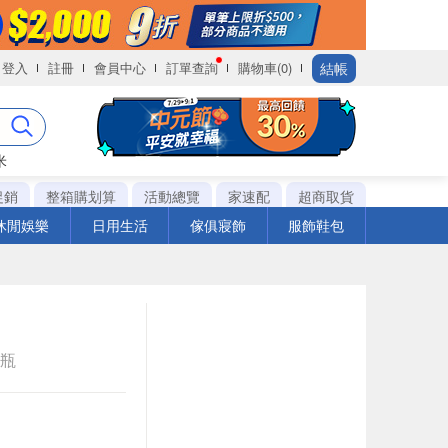
結帳
登入
註冊
會員中心
訂單查詢
購物車(0)
米
促銷
整箱購划算
活動總覽
家速配
超商取貨
休閒娛樂
日用生活
傢俱寢飾
服飾鞋包
e瓶