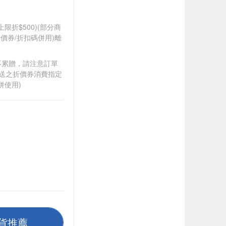
筆上限折$500)(部分商
價券/折扣碼併用)離
筆不累贈，請注意訂單
贈送之折價券消費指定
併使用)
貨推薦