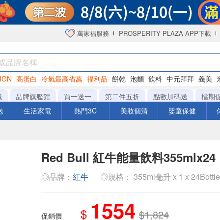
萬家福服務
PROSPERITY PLAZA APP下載
IGN
高蛋白
冷氣最高省萬
福利品
餅乾
泡麵
飲料
中元拜拜
義美
洋芋片
城
品牌旗艦館
買一送一
第二件五折
點數加碼送
檔期
泡
生活家電
熱門3C
美妝個清
嬰童保健
Red Bull 紅牛能量飲料355mlx24
◎品牌：
紅牛
◎規格： 355ml毫升 x 1 x 24Bottl
1554
$
$1,824
促銷價