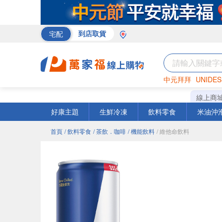
宅配
到店取貨
中元拜拜
UNIDES
巧克力
罐頭
海苔
線上商
好康主題
生鮮冷凍
飲料零食
米油沖
首頁
/ 飲料零食
/ 茶飲．咖啡
/ 機能飲料
/ 維他命飲料