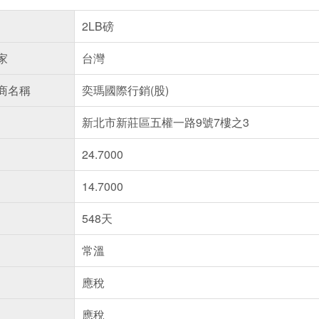
2LB磅
家
台灣
商名稱
奕瑪國際行銷(股)
新北市新莊區五權一路9號7樓之3
24.7000
14.7000
548天
常溫
應稅
應稅