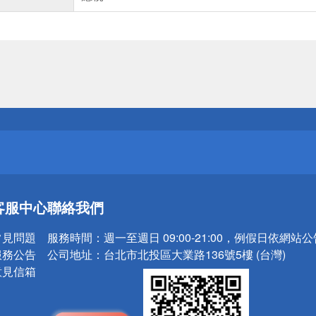
送
請小心！
送
客服中心
聯絡我們
請小心！
常見問題
服務時間：
週一至週日 09:00-21:00，例假日依網站
服務公告
公司地址：
台北市北投區大業路136號5樓 (台灣)
意見信箱