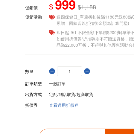
999
$
$1,188
促銷價
促銷活動
週四保健日_單筆折扣後滿1188元送80點OP
累贈，回饋皆以折扣後金額為計算門檻)
即日起-9/1 不限金額下單贈$200券(單
如使用折價券/折扣碼則不符贈送資格，
品滿$2,000可折，不得與其他優惠活動合
數量
訂單類型
一般訂單
出貨方式
宅配/到店取貨/超商取貨
折價券
查看適用折價券