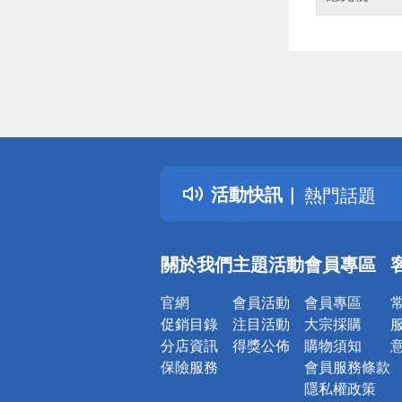
偏遠地區配
詐騙網頁！
得獎公告
活動快訊
熱門話題
銀行優惠
偏遠地區配
關於我們
主題活動
會員專區
詐騙網頁！
官網
會員活動
會員專區
促銷目錄
注目活動
大宗採購
分店資訊
得獎公佈
購物須知
保險服務
會員服務條款
隱私權政策