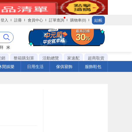
結帳
登入
註冊
會員中心
訂單查詢
購物車(0)
拜
米
促銷
整箱購划算
活動總覽
家速配
超商取貨
休閒娛樂
日用生活
傢俱寢飾
服飾鞋包