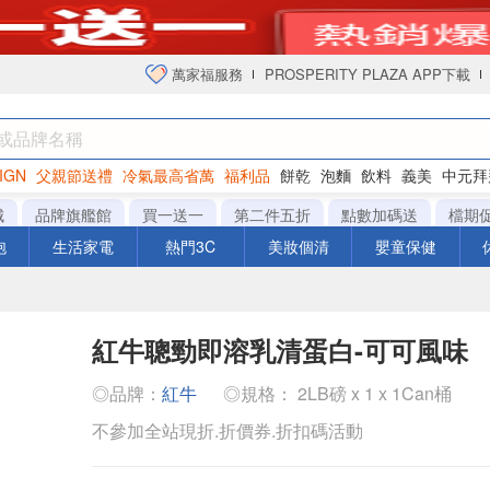
萬家福服務
PROSPERITY PLAZA APP下載
IGN
父親節送禮
冷氣最高省萬
福利品
餅乾
泡麵
飲料
義美
中元拜
衛生紙
城
品牌旗艦館
買一送一
第二件五折
點數加碼送
檔期
泡
生活家電
熱門3C
美妝個清
嬰童保健
紅牛聰勁即溶乳清蛋白-可可風味
◎品牌：
紅牛
◎規格： 2LB磅 x 1 x 1Can桶
不參加全站現折.折價券.折扣碼活動