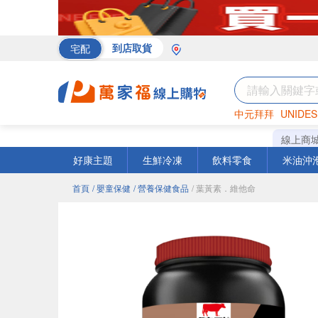
宅配
到店取貨
中元拜拜
UNIDES
罐頭
海苔
巧克力
線上商
好康主題
生鮮冷凍
飲料零食
米油沖
首頁
/ 嬰童保健
/ 營養保健食品
/ 葉黃素．維他命