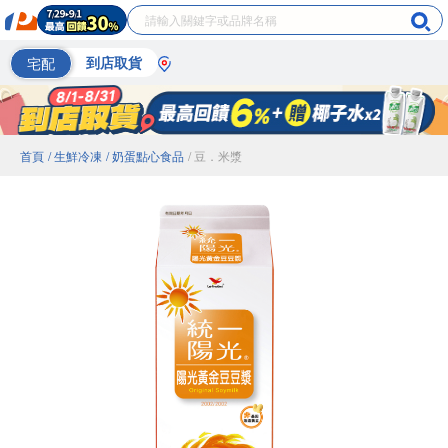
宅配
到店取貨
首頁
/ 生鮮冷凍
/ 奶蛋點心食品
/ 豆．米漿