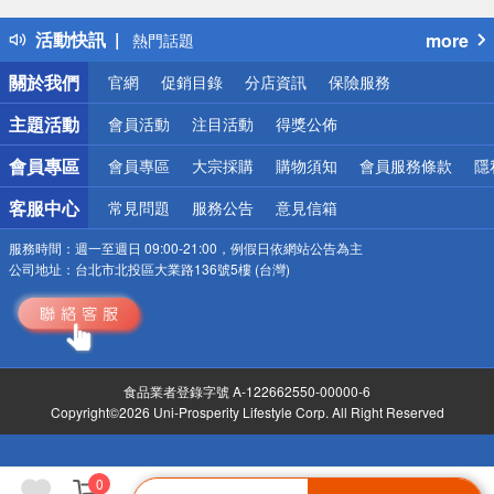
得獎公告
活動快訊
more
熱門話題
銀行優惠
關於我們
官網
促銷目錄
分店資訊
保險服務
偏遠地區配送
詐騙網頁！請小心！
主題活動
會員活動
注目活動
得獎公佈
會員專區
會員專區
大宗採購
購物須知
會員服務條款
隱
客服中心
常見問題
服務公告
意見信箱
服務時間：
週一至週日 09:00-21:00，例假日依網站公告為主
公司地址：
台北市北投區大業路136號5樓 (台灣)
食品業者登錄字號 A-122662550-00000-6
Copyright©2026 Uni-Prosperity Lifestyle Corp. All Right Reserved
0