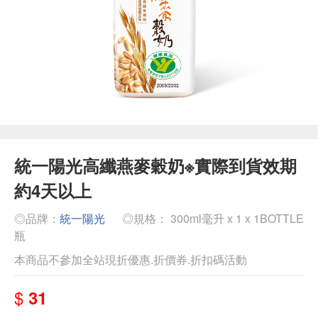
統一陽光高纖燕麥穀奶※實際到貨效期
約4天以上
◎品牌：
統一陽光
◎規格： 300ml毫升 x 1 x 1BOTTLE
瓶
本商品不參加全站現折優惠.折價券.折扣碼活動
$
31