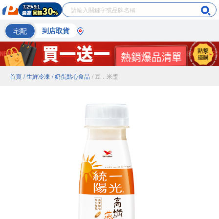
宅配
到店取貨
首頁
/ 生鮮冷凍
/ 奶蛋點心食品
/ 豆．米漿