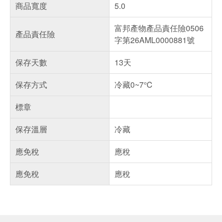
商品寬度
5.0
富邦產物產品責任險0506
產品責任險
字第26AML0000881號
保存天數
13天
保存方式
冷藏0~7℃
標章
保存溫層
冷藏
應免稅
應稅
應免稅
應稅
偏遠地區配送
詐騙網頁！請小心！