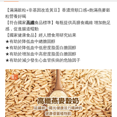
【滿滿穀粒+非基因改造黃豆】香濃滑順口感+飽滿燕麥穀
粒營養好喝
【符合國家
高纖
食品標準】每瓶提供高膳食纖維 增加飽足
感，促進腸道蠕動
【國家健康食品】經人體食用研究結果
★有助於降低血中總膽固醇
★有助於降低血中低密度脂蛋白膽固醇
★有助於增加血中高密度脂蛋白膽固醇
★有助於減少發生心血管疾病的危險因子