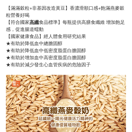
【滿滿穀粒+非基因改造黃豆】香濃滑順口感+飽滿燕麥穀
粒營養好喝
【符合國家
高纖
食品標準】每瓶提供高膳食纖維 增加飽足
感，促進腸道蠕動
【國家健康食品】經人體食用研究結果
★有助於降低血中總膽固醇
★有助於降低血中低密度脂蛋白膽固醇
★有助於增加血中高密度脂蛋白膽固醇
★有助於減少發生心血管疾病的危險因子