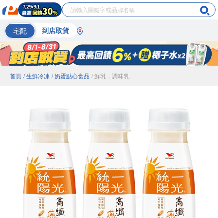
宅配
到店取貨
首頁
/ 生鮮冷凍
/ 奶蛋點心食品
/ 鮮乳．調味乳