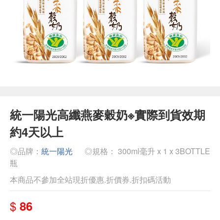
統一陽光高纖燕麥穀奶※實際到貨效期
約4天以上
◎品牌：
統一陽光
◎規格： 300ml毫升 x 1 x 3BOTTLE
瓶
本商品不參加全站現折優惠.折價券.折扣碼活動
$
86