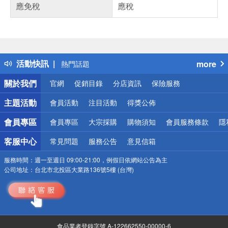
應免稅
應稅
偏遠地區配送
詐騙網頁！請小心！
得獎公告
活動快訊
more
熱門話題
銀行優惠
關於我們
官網
促銷目錄
分店資訊
保險服務
偏遠地區配送
詐騙網頁！請小心！
主題活動
會員活動
注目活動
得獎公佈
會員專區
會員專區
大宗採購
購物須知
會員服務條款
隱
客服中心
常見問題
服務公告
意見信箱
服務時間：
週一至週日 09:00-21:00，例假日依網站公告為主
公司地址：
台北市北投區大業路136號5樓 (台灣)
食品業者登錄字號 A-122662550-00000-6