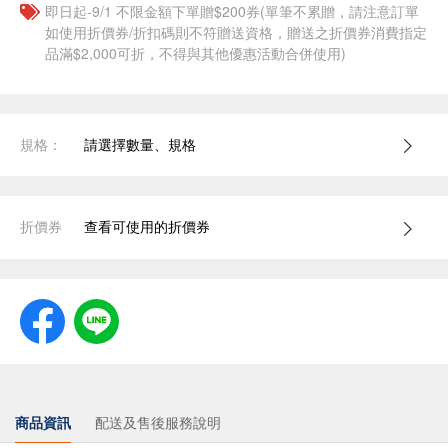
即日起-9/1 不限金額下單贈$200券(單筆不累贈，請注意訂單
如使用折價券/折扣碼則不符贈送資格，贈送之折價券消費指定
品滿$2,000可折，不得與其他優惠活動合併使用)
規格：
請選擇數量、規格
折價券
查看可使用的折價券
商品資訊
配送及售後服務說明