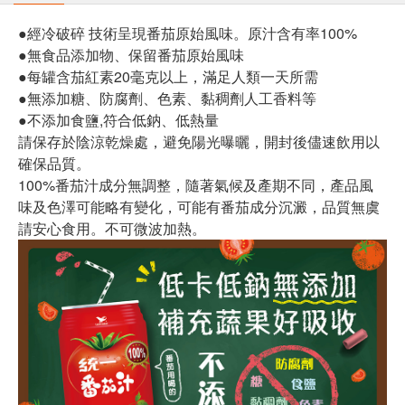
●經冷破碎 技術呈現番茄原始風味。原汁含有率100%
●無食品添加物、保留番茄原始風味
●每罐含茄紅素20毫克以上，滿足人類一天所需
●無添加糖、防腐劑、色素、黏稠劑人工香料等
●不添加食鹽,符合低鈉、低熱量
請保存於陰涼乾燥處，避免陽光曝曬，開封後儘速飲用以
確保品質。
100%番茄汁成分無調整，隨著氣候及產期不同，產品風
味及色澤可能略有變化，可能有番茄成分沉澱，品質無虞
請安心食用。不可微波加熱。