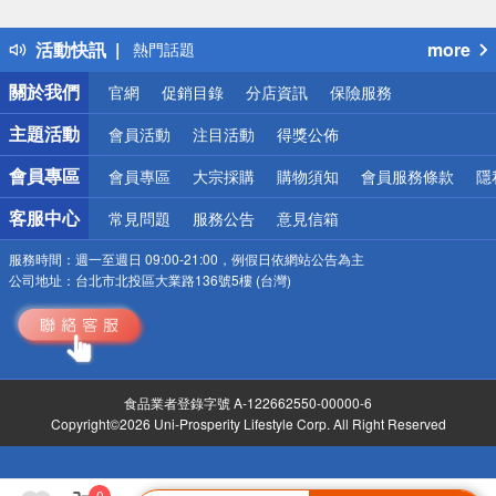
詐騙網頁！請小心！
得獎公告
活動快訊
more
熱門話題
銀行優惠
關於我們
官網
促銷目錄
分店資訊
保險服務
偏遠地區配送
詐騙網頁！請小心！
主題活動
會員活動
注目活動
得獎公佈
會員專區
會員專區
大宗採購
購物須知
會員服務條款
隱
客服中心
常見問題
服務公告
意見信箱
服務時間：
週一至週日 09:00-21:00，例假日依網站公告為主
公司地址：
台北市北投區大業路136號5樓 (台灣)
食品業者登錄字號 A-122662550-00000-6
Copyright©2026 Uni-Prosperity Lifestyle Corp. All Right Reserved
0