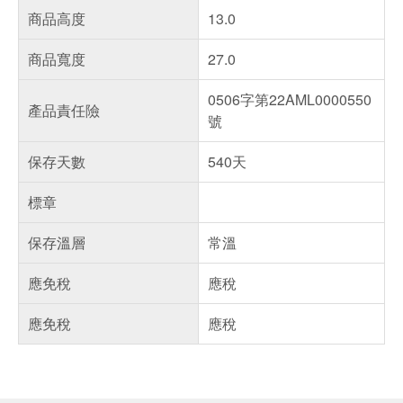
商品高度
13.0
商品寬度
27.0
0506字第22AML0000550
產品責任險
號
保存天數
540天
標章
保存溫層
常溫
應免稅
應稅
應免稅
應稅
偏遠地區配送