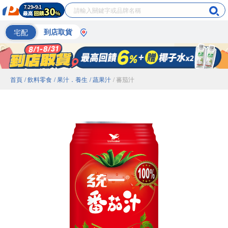
宅配
到店取貨
首頁
/ 飲料零食
/ 果汁．養生
/ 蔬果汁
/ 蕃茄汁