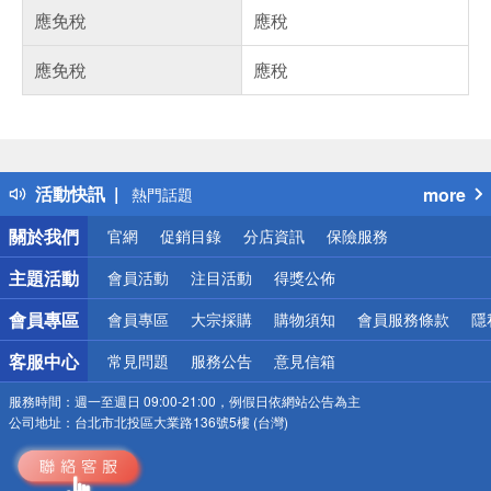
應免稅
應稅
應免稅
應稅
偏遠地區配送
詐騙網頁！請小心！
得獎公告
活動快訊
more
熱門話題
銀行優惠
關於我們
官網
促銷目錄
分店資訊
保險服務
偏遠地區配送
詐騙網頁！請小心！
主題活動
會員活動
注目活動
得獎公佈
會員專區
會員專區
大宗採購
購物須知
會員服務條款
隱
客服中心
常見問題
服務公告
意見信箱
服務時間：
週一至週日 09:00-21:00，例假日依網站公告為主
公司地址：
台北市北投區大業路136號5樓 (台灣)